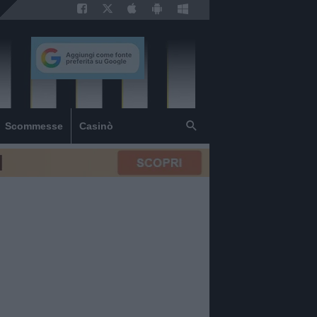
Scommesse
Casinò