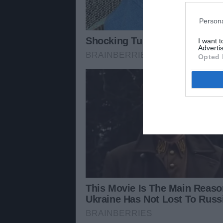
Persona
I want 
Advertis
Opted 