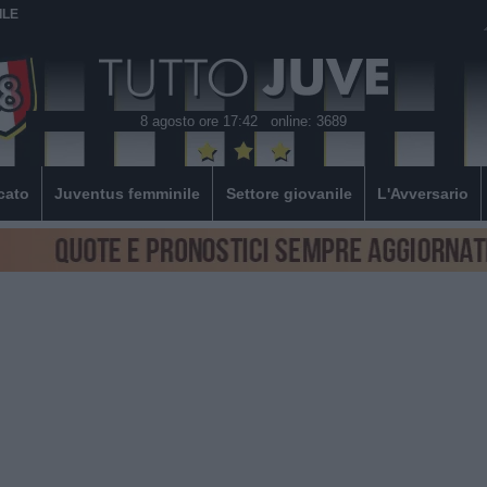
ILE
8 agosto ore 17:42
online: 3689
cato
Juventus femminile
Settore giovanile
L'Avversario