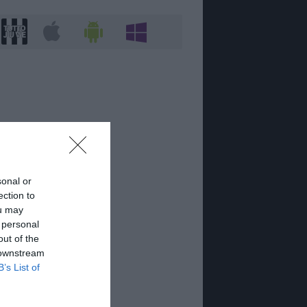
sonal or
ection to
ou may
 personal
out of the
 downstream
B’s List of