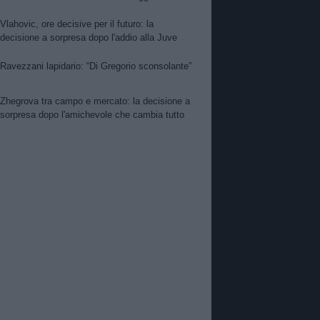
per Nico. PSG alza offerta per Suzuki.
Zhegrova non vuole partire. Sorloth sul
Vlahovic, ore decisive per il futuro: la
mercato. Vlahovic, nuova pretendente
decisione a sorpresa dopo l'addio alla Juve
Ravezzani lapidario: “Di Gregorio sconsolante”
Zhegrova tra campo e mercato: la decisione a
sorpresa dopo l'amichevole che cambia tutto