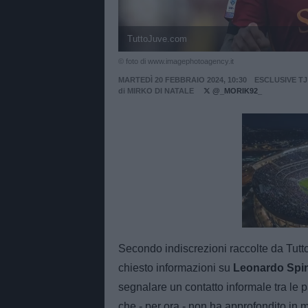
TuttoJuve.com
© foto di www.imagephotoagency.it
MARTEDÌ 20 FEBBRAIO 2024, 10:30
ESCLUSIVE TJ
di
MIRKO DI NATALE
@_MORIK92_
Unmut
Secondo indiscrezioni raccolte da Tutt
chiesto informazioni su
Leonardo Spin
segnalare un contatto informale tra le 
che - per ora - non ha approfondito in m