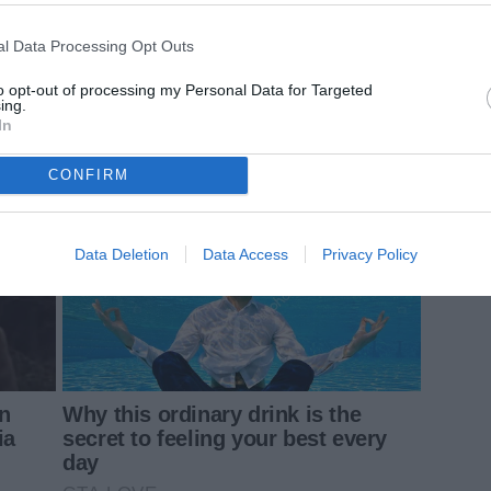
l Data Processing Opt Outs
to opt-out of processing my Personal Data for Targeted
ing.
In
CONFIRM
Data Deletion
Data Access
Privacy Policy