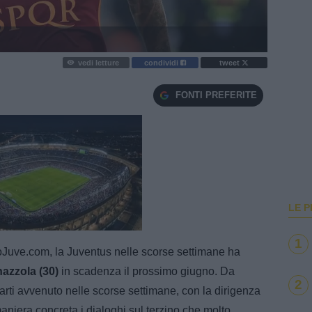
vedi letture
condividi
tweet
FONTI PREFERITE
LE P
e
Loaded
:
100.00%
1
oJuve.com, la Juventus nelle scorse settimane ha
azzola (30)
in scadenza il prossimo giugno. Da
2
parti avvenuto nelle scorse settimane, con la dirigenza
aniera concreta i dialoghi sul terzino che molto