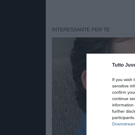
Tutto Juv
If you wish 
sensitive in
confirm you
continue se
information 
further disc
participants
Downstream 