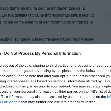
mato rapidamente in una pedina fondamentale della
 sua duttilità tattica ha impressionato tutti: il tecnico
erzino sia come esterno di centrocampo su entrambe le
capacità di spingere in fase offensiva hanno reso Wesley
gione romanista.
e -
Do Not Process My Personal Information
sservate agli osservatori dei principali club europei.
na avrebbero già avviato i primi contatti esplorativi
to opt-out of the sale, sharing to third parties, or processing of your per
re.
formation for targeted advertising by us, please use the below opt-out s
r selection. Please note that after your opt-out request is processed y
 dei pilastri del progetto tecnico futuro e punta
eing interest-based ads based on personal information utilized by us or
disclosed to third parties prior to your opt-out. You may separately opt-
iano ha un contratto lungo fino al giugno 2030 e la
losure of your personal information by third parties on the IAB’s list of
tare offerte al ribasso.
. This information may also be disclosed by us to third parties on the
IA
Participants
that may further disclose it to other third parties.
à infatti una proposta superiore ai 40 milioni di euro.