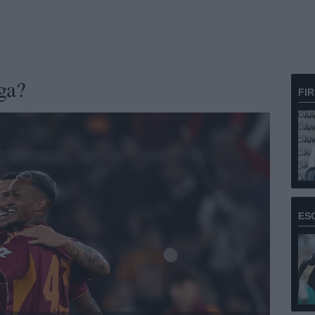
ga?
FI
ES