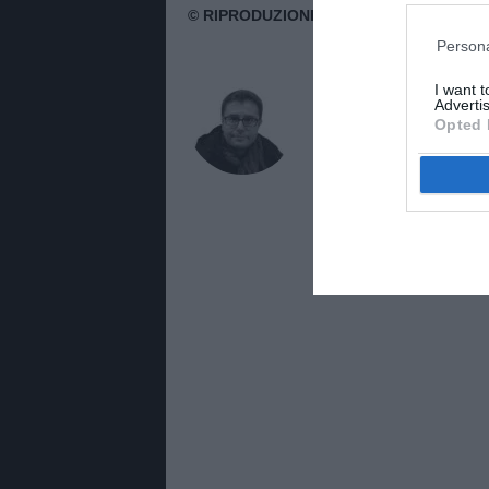
Persona
AUTORE
I want 
Massimo Pavan
Advertis
Opted 
Giornalista di TuttoJuve.c
Juventus con notizie, edito
radiofonico e televisivo su 
all’informazione sportiva.
PAVANMASSIMO