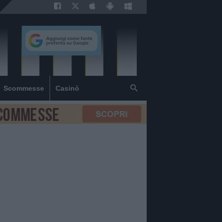
Scommesse
Casinò