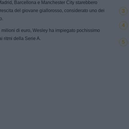
Madrid, Barcellona e Manchester City starebbero
3
escita del giovane giallorosso, considerato uno dei
o.
4
25 milioni di euro, Wesley ha impiegato pochissimo
i ritmi della Serie A.
5