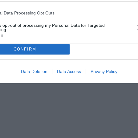
l Data Processing Opt Outs
to opt-out of processing my Personal Data for Targeted
ing.
In
om dal 2009, dove segue quotidianamente l’attualità della
riali e approfondimenti dedicati al mondo bianconero. Opinionista
CONFIRM
Sportitalia, collabora inoltre con diverse realtà legate
Data Deletion
Data Access
Privacy Policy