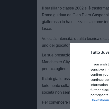
Il brasiliano classe 2002 si è trasfor
Roma guidata da Gian Piero Gasperini. La
giallorosso lo ha utilizzato sia come t
fasce.
Velocità, intensità, qualità tecnica e 
uno dei giocatori più continui della sta
Tutto Juv
Le sue prestazioni non sono passate ino
Manchester City, Real Madrid e Barcello
If you wish 
per raccogliere informazioni sul giocato
sensitive in
confirm you
Il club giallorosso considera Wesley uno
continue se
information 
fortemente sulla sua crescita. Il brasil
further disc
società non sembra disponibile ad ascol
participants
Downstream 
Per convincere la Roma a trattare servir