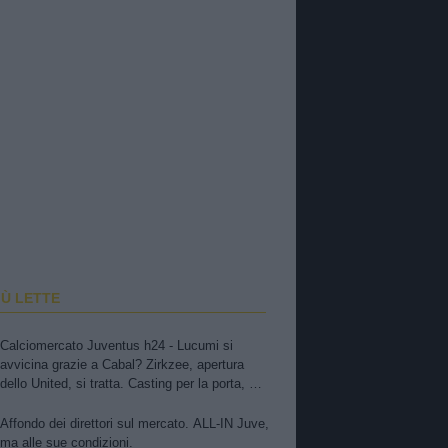
IÙ LETTE
Calciomercato Juventus h24 - Lucumi si
avvicina grazie a Cabal? Zirkzee, apertura
dello United, si tratta. Casting per la porta, ma
sfuma Suzuki
Affondo dei direttori sul mercato. ALL-IN Juve,
ma alle sue condizioni.