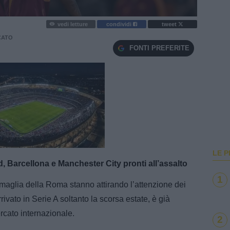
vedi letture
condividi
tweet
CATO
FONTI PREFERITE
e
Loaded
:
100.00%
LE P
, Barcellona e Manchester City pronti all’assalto
1
 maglia della Roma stanno attirando l’attenzione dei
rrivato in Serie A soltanto la scorsa estate, è già
rcato internazionale.
2