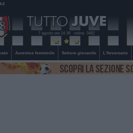
ILE
7 agosto ore 14:38
online: 3482
cato
Juventus femminile
Settore giovanile
L'Avversario