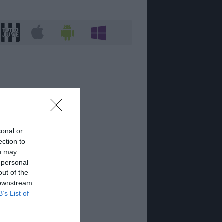
sonal or
ection to
ou may
 personal
out of the
 downstream
B’s List of