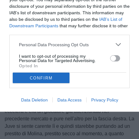
disclosure of your personal information by third parties on the
IAB’s list of downstream participants. This information may
also be disclosed by us to third parties on the
IAB’s List of
Downstream Participants
that may further disclose it to other
third parties.
Personal Data Processing Opt Outs
I want to opt-out of processing my
Personal Data for Targeted Advertising.
Opted In
Gianni Balzarini, sul suo canale YouTube, ha parlato
dell'interesse della Juventus per Nahuel Molina. Ecco
CONFIRM
quanto sintetizzato da TuttoJuve.com: "Adesso la Juve su
chi punta? Su Molina. Molina dell'Atletico e pare che sia in
rotta con Simeone. 108 minuti di presenze complessive in
Data Deletion
Data Access
Privacy Policy
questo inizio di stagione tra campionato, Champions,
eccetera e era un giocatore già attenzionato nel
precedente mercato e pure nell'altro per la fascia destra. La
Juve si sente carente lì e quindi starebbe puntando ad un
prestito di Molina, prestito secco al momento, a quanto