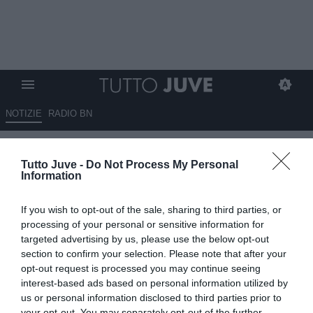
NOTIZIE
RADIO BN
Torna di moda il nome di
Tutto Juve -
Do Not Process My Personal
Molina per la Juventus? Gli
Information
aggiornamenti
If you wish to opt-out of the sale, sharing to third parties, or
12.10.2025 18:30 di
Benedetta Demichelis
processing of your personal or sensitive information for
VEDI LETTURE
targeted advertising by us, please use the below opt-out
section to confirm your selection. Please note that after your
opt-out request is processed you may continue seeing
interest-based ads based on personal information utilized by
us or personal information disclosed to third parties prior to
your opt-out. You may separately opt-out of the further