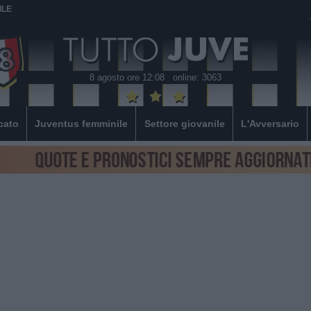
ILE
8 agosto ore 12:08
online: 3063
cato
Juventus femminile
Settore giovanile
L'Avversario