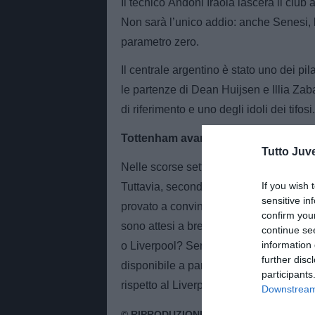
Il tecnico Andoni Iraola lascerà il club
Non sarà l’unico addio: anche Senesi, l
parametro zero.
Il centrale argentino è stato uno dei pi
le partenze di Dean Huijsen e Illia Zab
di riferimento e uno degli idoli dei tifosi.
Tottenham avanti, ma il Liverpool ril
Tutto Juv
Nelle scorse settimane il Tottenham se
If you wish 
Tuttavia, secondo le ultime indiscrezion
sensitive in
provato a convincere Senesi in passato e
confirm you
sono attesi a breve per discutere i dett
continue se
information 
o Liverpool? Senesi è uno dei profili pi
further disc
disponibile a parametro zero. La Juventu
participants
rispetto al Liverpool.
Downstream 