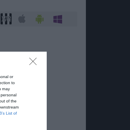
sonal or
ection to
ou may
 personal
out of the
 downstream
B’s List of