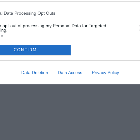
l Data Processing Opt Outs
to opt-out of processing my Personal Data for Targeted
ing.
In
om dal 2009, dove segue quotidianamente l’attualità della
riali e approfondimenti dedicati al mondo bianconero. Opinionista
CONFIRM
Sportitalia, collabora inoltre con diverse realtà legate
Data Deletion
Data Access
Privacy Policy