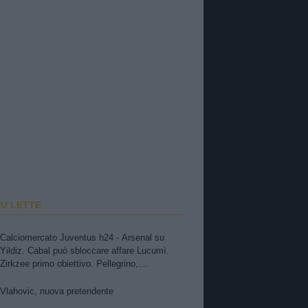
IÙ LETTE
Calciomercato Juventus h24 - Arsenal su
Yildiz. Cabal può sbloccare affare Lucumì.
Zirkzee primo obiettivo. Pellegrino,
concorrenza viola. Zhegrova non vuole partire.
Sorloth sul mercato. Vlahovic, nuova
Vlahovic, nuova pretendente
pretendente