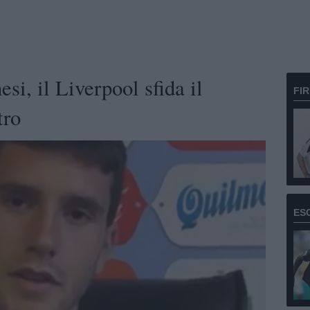
si, il Liverpool sfida il
FI
etro
ES