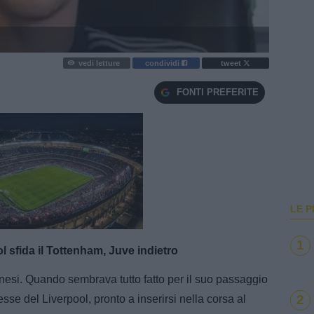
vedi letture
condividi
tweet
FONTI PREFERITE
LE P
e
Loaded
:
100.00%
1
l sfida il Tottenham, Juve indietro
nesi. Quando sembrava tutto fatto per il suo passaggio
2
esse del Liverpool, pronto a inserirsi nella corsa al