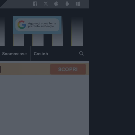
Scommesse
Casinò