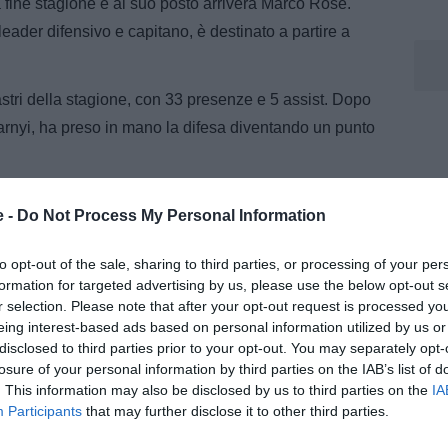
 a fine stagione e al suo posto arriverà Marco Rose.
eader difensivo e capitano, è destinato a partire a
lastri della stagione, con 33 presenze e 5 assist. Dopo
arnyi, ha preso in mano la difesa diventando un punto
ancia
e -
Do Not Process My Personal Information
mbrava aver chiuso l’accordo con il giocatore.
to opt-out of the sale, sharing to third parties, or processing of your per
i, il Liverpool è tornato alla carica.I Reds avevano già
formation for targeted advertising by us, please use the below opt-out s
 ora sono pronti a riaprire i dialoghi. Nuovi incontri
r selection. Please note that after your opt-out request is processed y
agli del contratto. La situazione resta aperta: Tottenham
eing interest-based ads based on personal information utilized by us or
disclosed to third parties prior to your opt-out. You may separately opt-
ù ambiti del mercato estivo, soprattutto perché
losure of your personal information by third parties on the IAB’s list of
s resta più indietro e in una posizione difficile
. This information may also be disclosed by us to third parties on the
IA
Participants
that may further disclose it to other third parties.