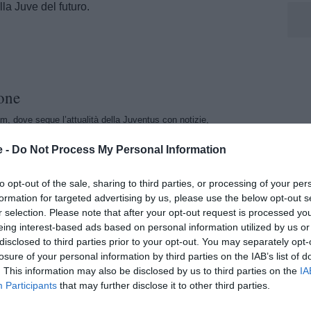
lla Juve del futuro.
one
m, dove segue l’attualità della Juventus con notizie,
menti dedicati al club bianconero.
e -
Do Not Process My Personal Information
to opt-out of the sale, sharing to third parties, or processing of your per
formation for targeted advertising by us, please use the below opt-out s
r selection. Please note that after your opt-out request is processed y
eing interest-based ads based on personal information utilized by us or
disclosed to third parties prior to your opt-out. You may separately opt-
losure of your personal information by third parties on the IAB’s list of
. This information may also be disclosed by us to third parties on the
IA
Participants
that may further disclose it to other third parties.