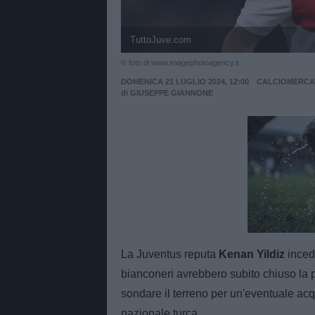
TuttoJuve.com
© foto di www.imagephotoagency.it
DOMENICA 21 LUGLIO 2024, 12:00
CALCIOMERCA
di
GIUSEPPE GIANNONE
Unmut
La Juventus reputa
Kenan Yildiz
incedi
bianconeri avrebbero subito chiuso la 
sondare il terreno per un'eventuale acqu
nazionale turca.