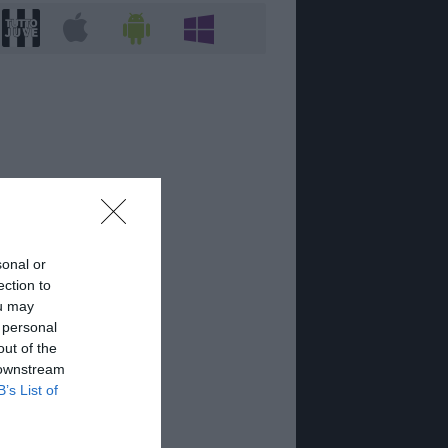
sonal or
ection to
ou may
 personal
out of the
 downstream
B’s List of