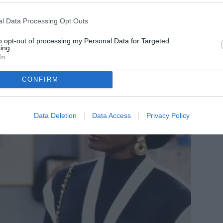
l Data Processing Opt Outs
to opt-out of processing my Personal Data for Targeted
ing.
In
CONFIRM
Data Deletion
Data Access
Privacy Policy