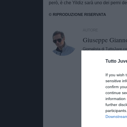
però, è che Yildiz sarà uno dei perni de
AUTORE
Giuseppe Giann
Giornalista di TuttoJuve.co
approfondimenti e aggiorna
Tutto Juv
If you wish 
sensitive in
confirm you
continue se
information 
further disc
participants
Downstream 