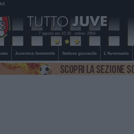
ILE
7 agosto ore 10:30
online: 2969
cato
Juventus femminile
Settore giovanile
L'Avversario