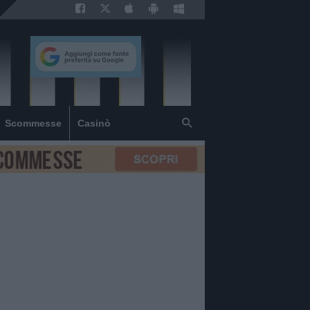
Scommesse
Casinò