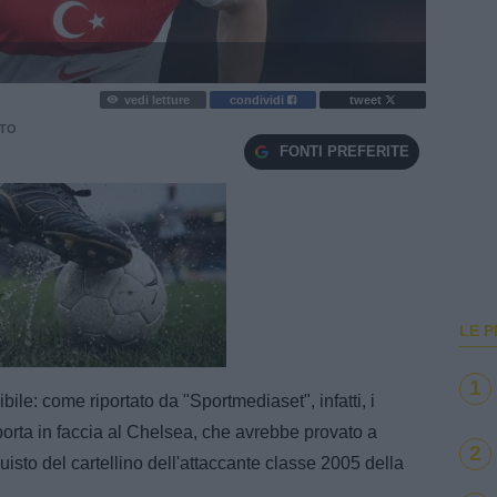
vedi letture
condividi
tweet
TO
FONTI PREFERITE
LE P
e
Loaded
:
100.00%
1
bile: come riportato da "Sportmediaset", infatti, i
porta in faccia al Chelsea, che avrebbe provato a
2
isto del cartellino dell'attaccante classe 2005 della