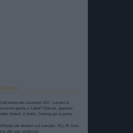
IÙ LETTE
Calciomercato Juventus h24 - Lucumi si
avvicina grazie a Cabal? Zirkzee, apertura
dello United, si tratta. Casting per la porta, ma
sfuma Suzuki
Affondo dei direttori sul mercato. ALL-IN Juve,
ma alle sue condizioni.