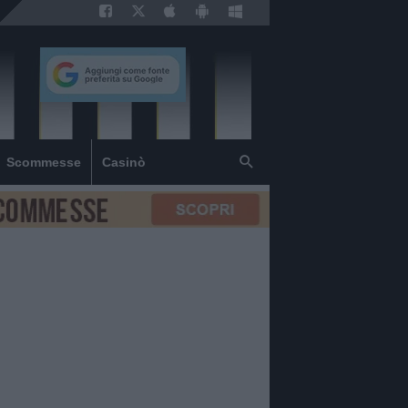
Scommesse
Casinò