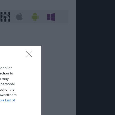
sonal or
ection to
ou may
 personal
out of the
 downstream
B’s List of