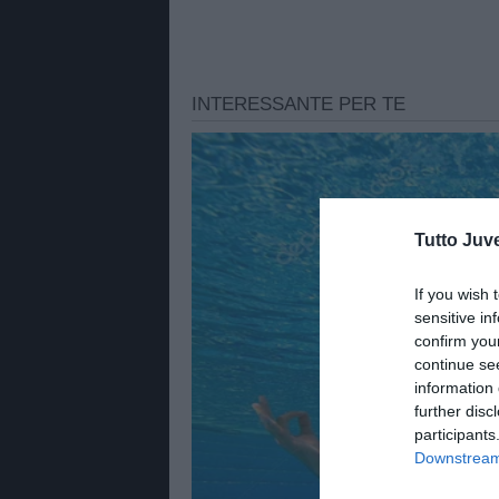
Tutto Juv
If you wish 
sensitive in
confirm you
continue se
information 
further disc
participants
Downstream 