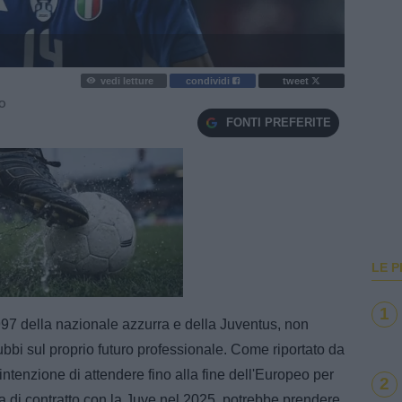
vedi letture
condividi
tweet
O
FONTI PREFERITE
LE P
e
Loaded
:
100.00%
1
97 della nazionale azzurra e della Juventus, non
 dubbi sul proprio futuro professionale. Come riportato da
 intenzione di attendere fino alla fine dell'Europeo per
2
za di contratto con la Juve nel 2025, potrebbe prendere