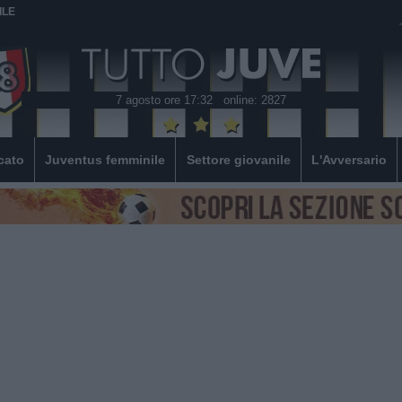
ILE
7 agosto ore 17:32
online: 2827
cato
Juventus femminile
Settore giovanile
L'Avversario