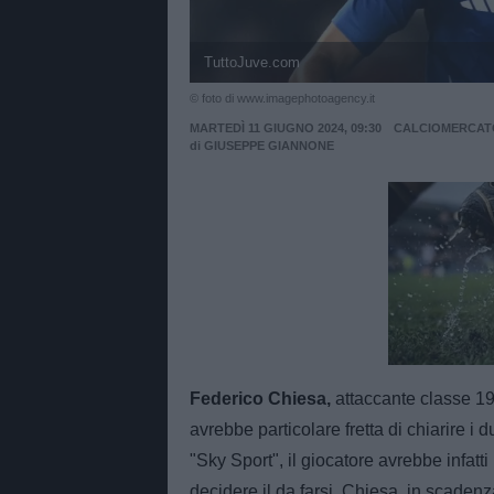
TuttoJuve.com
© foto di www.imagephotoagency.it
MARTEDÌ 11 GIUGNO 2024, 09:30
CALCIOMERCAT
di
GIUSEPPE GIANNONE
Unmut
Federico Chiesa,
attaccante classe 19
avrebbe particolare fretta di chiarire i
"Sky Sport", il giocatore avrebbe infatti
decidere il da farsi. Chiesa, in scaden