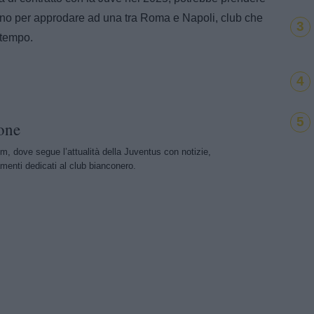
rino per approdare ad una tra Roma e Napoli, club che
3
 tempo.
4
5
one
m, dove segue l’attualità della Juventus con notizie,
menti dedicati al club bianconero.