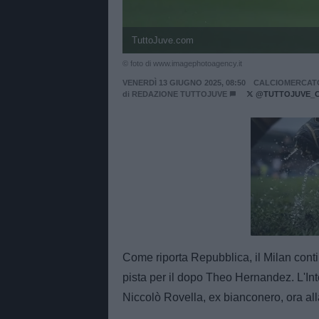
TuttoJuve.com
© foto di www.imagephotoagency.it
VENERDÌ 13 GIUGNO 2025, 08:50
CALCIOMERCAT
di
REDAZIONE TUTTOJUVE
@TUTTOJUVE_
Unmut
Come riporta Repubblica, il Milan con
pista per il dopo Theo Hernandez. L'I
Niccolò Rovella, ex bianconero, ora all