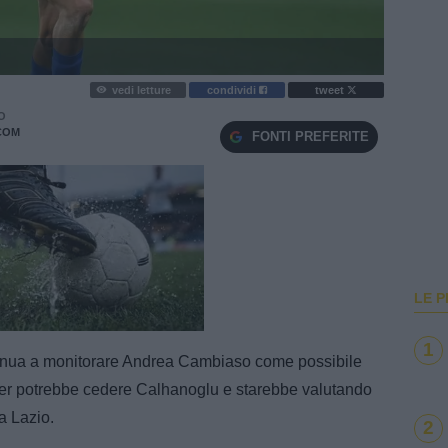
vedi letture
condividi
tweet
O
COM
FONTI PREFERITE
LE P
e
Loaded
:
100.00%
1
tinua a monitorare Andrea Cambiaso come possibile
nter potrebbe cedere Calhanoglu e starebbe valutando
a Lazio.
2