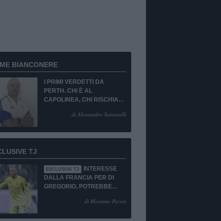
RME BIANCONERE
I PRIMI VERDETTI DA
PERTH. CHI È AL
CAPOLINEA, CHI RISCHIA
LA CESSIONE O LA
di Alessandro Santarelli
PANCHINA. PORTIERE
EMERGENZA TOTALE!
CLUSIVE TJ
INTERESSE
ESCLUSIVA TJ
DALLA FRANCIA PER DI
GREGORIO, POTREBBE
ESSERCI IL SI!
di Massimo Pavan