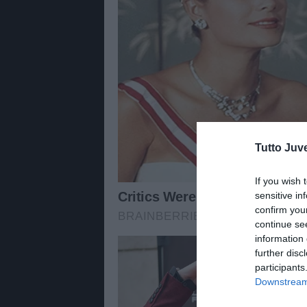
Tutto Juv
If you wish 
sensitive in
confirm you
continue se
information 
further disc
participants
Downstream 