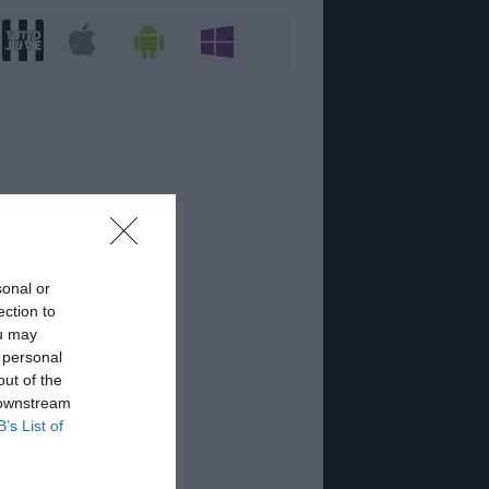
sonal or
ection to
ou may
 personal
out of the
 downstream
B’s List of