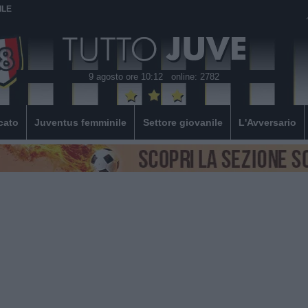
ILE
9 agosto ore 10:12
online: 2782
cato
Juventus femminile
Settore giovanile
L'Avversario