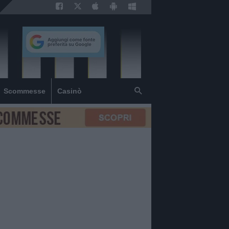
Scommesse
Casinò