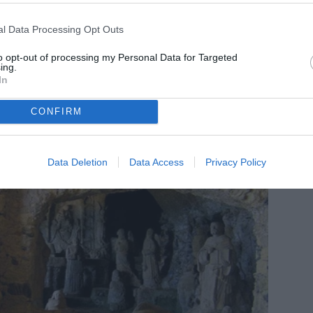
l Data Processing Opt Outs
to opt-out of processing my Personal Data for Targeted
ing.
In
CONFIRM
Data Deletion
Data Access
Privacy Policy