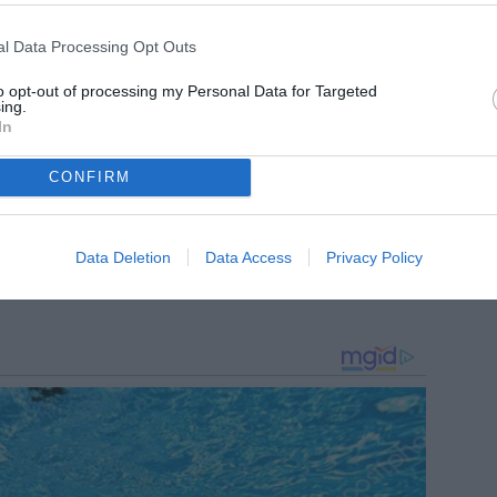
menti dedicati al club bianconero.
l Data Processing Opt Outs
to opt-out of processing my Personal Data for Targeted
ing.
In
CONFIRM
Data Deletion
Data Access
Privacy Policy