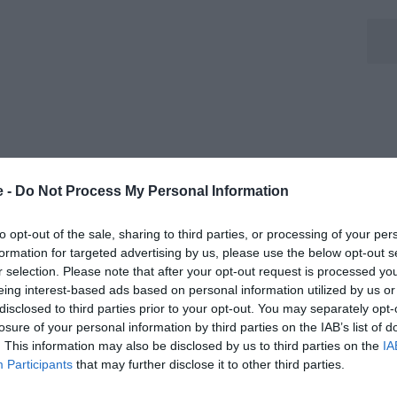
l cartellino di Kolo Muani a titolo definitivo, con
e -
Do Not Process My Personal Information
unterebbe ad un prestito oneroso con obbligo di
iorni ne sapremo di più, anche se l'impressione è che i
to opt-out of the sale, sharing to third parties, or processing of your per
formation for targeted advertising by us, please use the below opt-out s
r selection. Please note that after your opt-out request is processed y
eing interest-based ads based on personal information utilized by us or
disclosed to third parties prior to your opt-out. You may separately opt-
losure of your personal information by third parties on the IAB’s list of
. This information may also be disclosed by us to third parties on the
IA
one
Participants
that may further disclose it to other third parties.
m, dove segue l’attualità della Juventus con notizie,