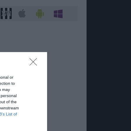
sonal or
ection to
ou may
 personal
out of the
 downstream
B’s List of