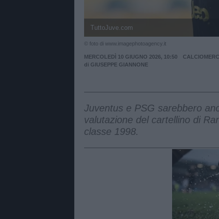
TuttoJuve.com
© foto di www.imagephotoagency.it
MERCOLEDÌ 10 GIUGNO 2026, 10:50
CALCIOMER
di
GIUSEPPE GIANNONE
Juventus e PSG sarebbero ancor
valutazione del cartellino di R
classe 1998.
Unmut