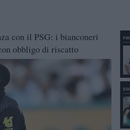
nza con il PSG: i bianconeri
FI
con obbligo di riscatto
ES