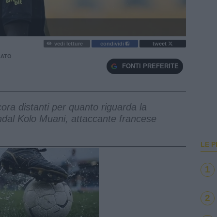
vedi letture
condividi
tweet
CATO
FONTI PREFERITE
a distanti per quanto riguarda la
andal Kolo Muani, attaccante francese
LE P
1
2
e