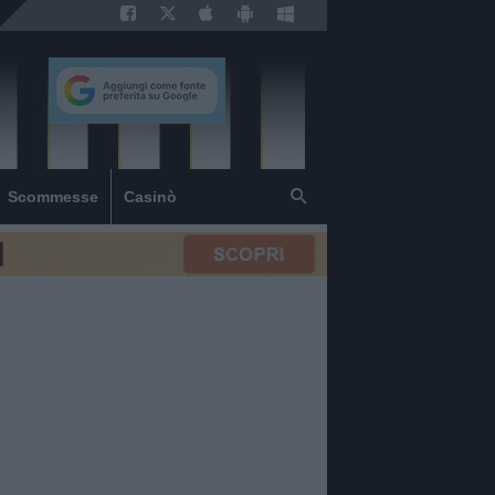
Scommesse
Casinò