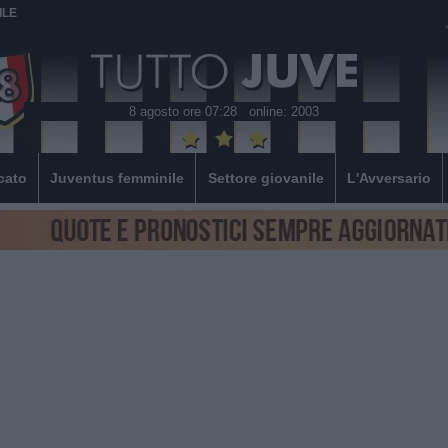
ILE
8 agosto ore 07:28
online: 2003
cato
Juventus femminile
Settore giovanile
L'Avversario