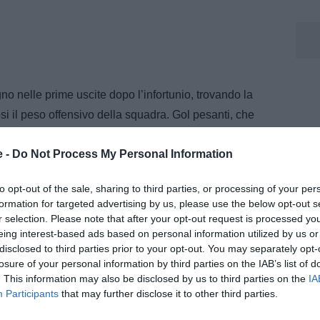
gno nelle prime uscite dopo l’infortunio, trovando la
i il peso offensivo della squadra. Gol pesanti, che
re nella corsa europea.
e -
Do Not Process My Personal Information
ndere: dal suo addio alla Fiorentina nel gennaio 2022,
ontro il suo ex club. Otto precedenti senza gol che
to opt-out of the sale, sharing to third parties, or processing of your per
o alla sfida dell’Allianz Stadium.
formation for targeted advertising by us, please use the below opt-out s
r selection. Please note that after your opt-out request is processed y
lo sugli esterni, il centravanti cerca il terzo centro
eing interest-based ads based on personal information utilized by us or
disclosed to third parties prior to your opt-out. You may separately opt-
ere punti pesantissimi nella corsa Champions. Lo
losure of your personal information by third parties on the IAB’s list of
. This information may also be disclosed by us to third parties on the
IA
Participants
that may further disclose it to other third parties.