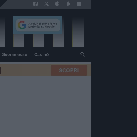
Scommesse
Casinò