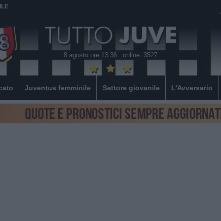
ILE
8 agosto ore 13:36
online: 3527
cato
Juventus femminile
Settore giovanile
L'Avversario