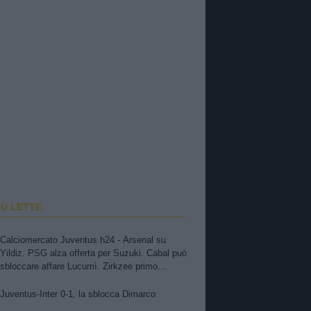
IÙ LETTE
Calciomercato Juventus h24 - Arsenal su
Yildiz. PSG alza offerta per Suzuki. Cabal può
sbloccare affare Lucumì. Zirkzee primo
obiettivo. Pellegrino, concorrenza viola.
Zhegrova non vuole partire. Sorloth sul
Juventus-Inter 0-1, la sblocca Dimarco
mercato. Vlahovic, nuova pretendente