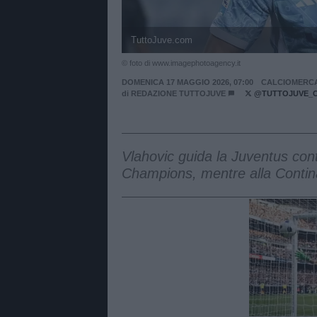
TuttoJuve.com
© foto di www.imagephotoagency.it
DOMENICA 17 MAGGIO 2026, 07:00
CALCIOMERC
di
REDAZIONE TUTTOJUVE
@TUTTOJUVE_
Vlahovic guida la Juventus contr
Champions, mentre alla Continas
Unmut