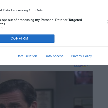
l Data Processing Opt Outs
to opt-out of processing my Personal Data for Targeted
ing.
In
CONFIRM
Data Deletion
Data Access
Privacy Policy