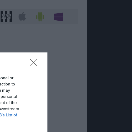
sonal or
ection to
ou may
 personal
out of the
 downstream
B’s List of