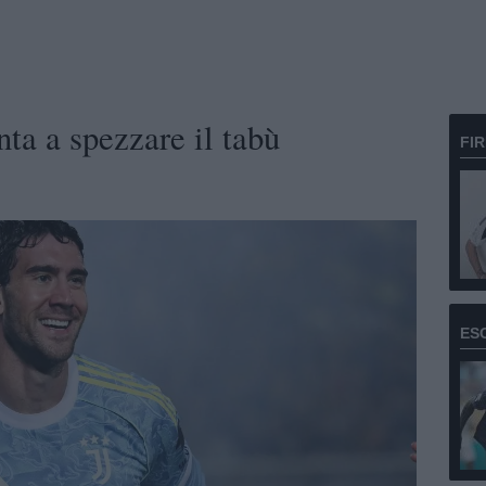
ta a spezzare il tabù
FI
ES