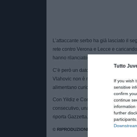
L’attaccante serbo ha già lasciato il se
rete contro Verona e Lecce e caricandos
hanno rilanciato le ambizioni biancone
Tutto Juv
C’è però un dato che continua a sorpre
Vlahovic non è mai riuscito a segnare c
If you wish 
alimentano curiosità e attenzione attorn
sensitive in
confirm you
Con Yildiz e Conceiçao pronti a supportar
continue se
information 
consecutivo, una rete che potrebbe val
further disc
riporta Gazzetta.
participants
Downstream 