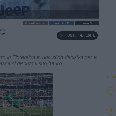
vedi letture
condividi
tweet
ATO
COM
FONTI PREFERITE
o la Fiorentina in una sfida decisiva per la
sa si discute il suo futuro.
LE P
1
2
e
Loaded
:
100.00%