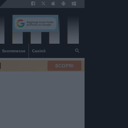
Scommesse
Casinò