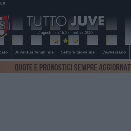
ILE
7 agosto ore 15:37
online: 3082
cato
Juventus femminile
Settore giovanile
L'Avversario