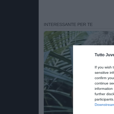
Tutto Juv
If you wish 
sensitive in
confirm you
continue se
information 
further disc
participants
Downstream 