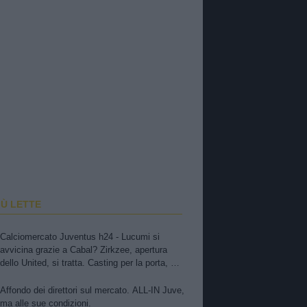
IÙ LETTE
Calciomercato Juventus h24 - Lucumi si
avvicina grazie a Cabal? Zirkzee, apertura
dello United, si tratta. Casting per la porta, ma
sfuma Suzuki
Affondo dei direttori sul mercato. ALL-IN Juve,
ma alle sue condizioni.