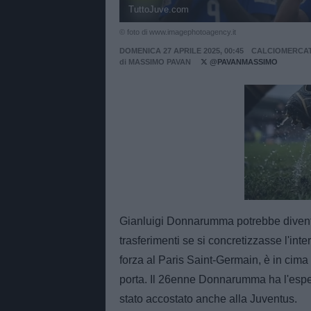
TuttoJuve.com
© foto di www.imagephotoagency.it
DOMENICA 27 APRILE 2025, 00:45
CALCIOMERCA
di
MASSIMO PAVAN
@PAVANMASSIMO
Unmut
Gianluigi Donnarumma potrebbe diventar
trasferimenti se si concretizzasse l'intere
forza al Paris Saint-Germain, è in cima al
porta. Il 26enne Donnarumma ha l'espe
stato accostato anche alla Juventus.