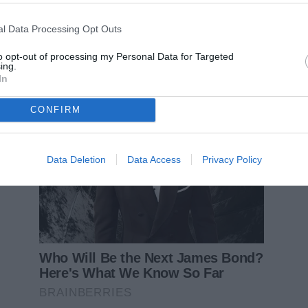
l Data Processing Opt Outs
to opt-out of processing my Personal Data for Targeted
ing.
In
CONFIRM
Data Deletion
Data Access
Privacy Policy