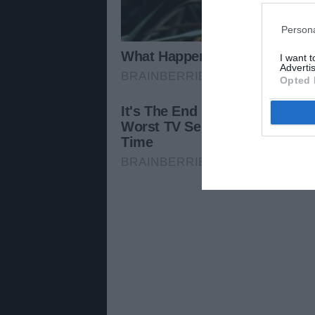
Persona
I want 
Advertis
Opted 