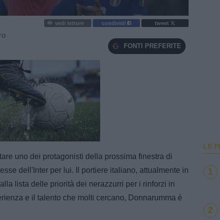
vedi letture
condividi
tweet
TO
FONTI PREFERITE
e
Loaded
:
100.00%
LE P
e uno dei protagonisti della prossima finestra di
sse dell'Inter per lui. Il portiere italiano, attualmente in
1
la lista delle priorità dei nerazzurri per i rinforzi in
rienza e il talento che molti cercano, Donnarumma è
2