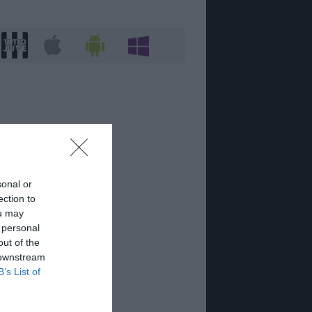
sonal or
ection to
ou may
 personal
out of the
 downstream
B’s List of