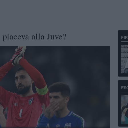
e piaceva alla Juve?
FI
ES