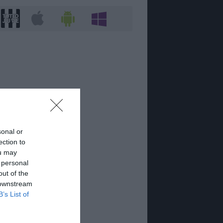
sonal or
ection to
ou may
 personal
out of the
 downstream
B’s List of