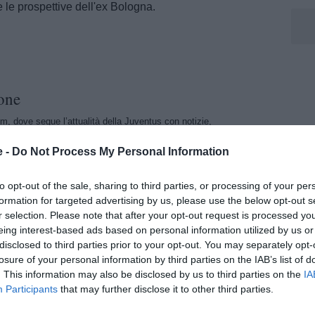
e le prospettive dell'ex Bologna.
one
m, dove segue l’attualità della Juventus con notizie,
menti dedicati al club bianconero.
e -
Do Not Process My Personal Information
to opt-out of the sale, sharing to third parties, or processing of your per
formation for targeted advertising by us, please use the below opt-out s
r selection. Please note that after your opt-out request is processed y
eing interest-based ads based on personal information utilized by us or
disclosed to third parties prior to your opt-out. You may separately opt-
losure of your personal information by third parties on the IAB’s list of
. This information may also be disclosed by us to third parties on the
IA
Participants
that may further disclose it to other third parties.