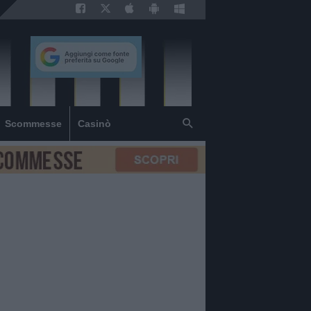
Scommesse
Casinò