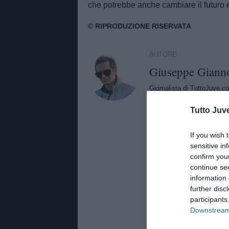
che potrebbe anche cambiare il futuro 
AUTORE
Giuseppe Giann
Giornalista di TuttoJuve.co
approfondimenti e aggiorna
Tutto Juv
If you wish 
sensitive in
confirm you
continue se
information 
further disc
participants
Downstream 