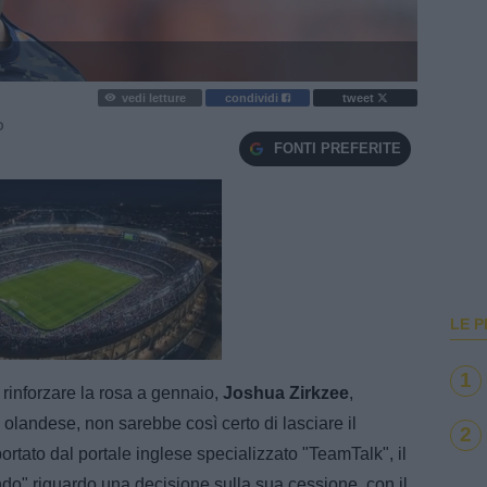
vedi letture
condividi
tweet
O
FONTI PREFERITE
LE P
e
Loaded
:
100.00%
1
 rinforzare la rosa a gennaio,
Joshua Zirkzee
,
olandese, non sarebbe così certo di lasciare il
2
rtato dal portale inglese specializzato "TeamTalk", il
do" riguardo una decisione sulla sua cessione, con il