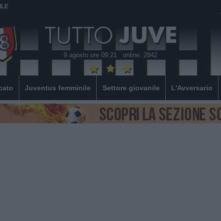
ILE
9 agosto ore 09:21
online: 2842
cato
Juventus femminile
Settore giovanile
L'Avversario