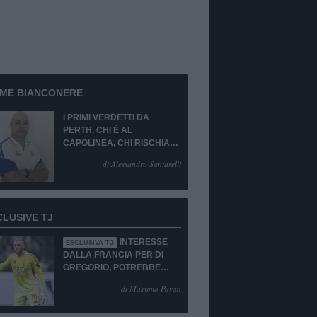
RME BIANCONERE
I PRIMI VERDETTI DA
PERTH. CHI È AL
CAPOLINEA, CHI RISCHIA
LA CESSIONE O LA
di Alessandro Santarelli
PANCHINA. PORTIERE
EMERGENZA TOTALE!
CLUSIVE TJ
INTERESSE
ESCLUSIVA TJ
DALLA FRANCIA PER DI
GREGORIO, POTREBBE
ESSERCI IL SI!
di Massimo Pavan