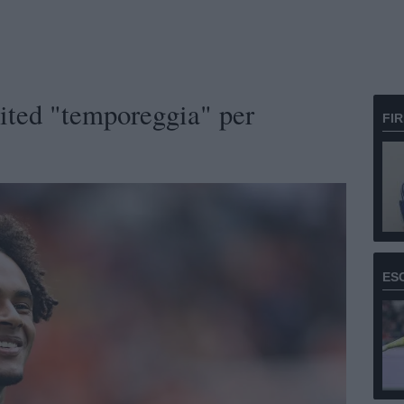
nited "temporeggia" per
FI
ES