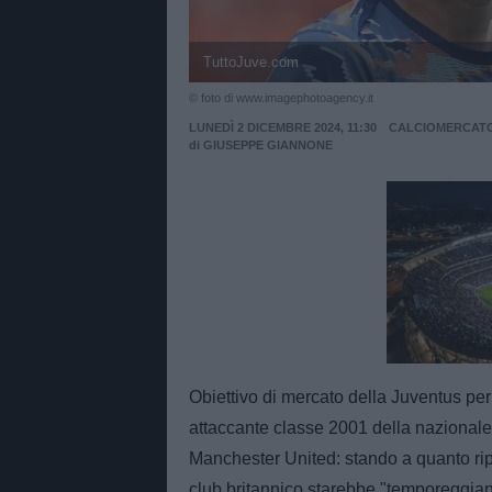
TuttoJuve.com
© foto di www.imagephotoagency.it
LUNEDÌ 2 DICEMBRE 2024, 11:30
CALCIOMERCAT
di
GIUSEPPE GIANNONE
Unmut
Obiettivo di mercato della Juventus per
attaccante classe 2001 della nazionale 
Manchester United: stando a quanto ripo
club britannico starebbe "temporeggian