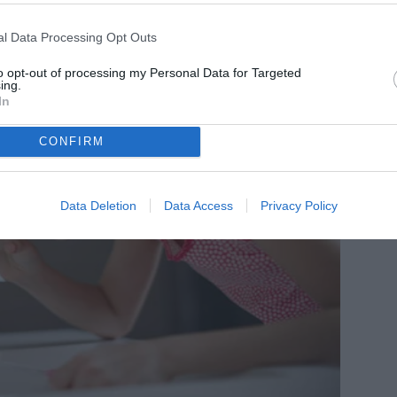
l Data Processing Opt Outs
to opt-out of processing my Personal Data for Targeted
ing.
In
CONFIRM
Data Deletion
Data Access
Privacy Policy