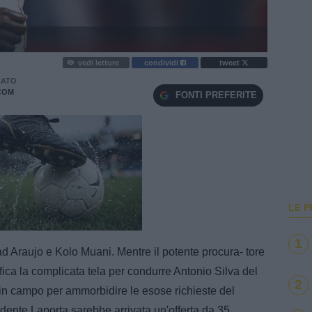
vedi letture
condividi
tweet
CATO
COM
FONTI PREFERITE
LE P
e
Loaded
:
100.00%
1
 ad Araujo e Kolo Muani. Mentre il potente procura- tore
ica la complicata tela per condurre Antonio Silva del
2
o in campo per ammorbidire le esose richieste del
dente Laporta sarebbe arrivata un'offerta da 35