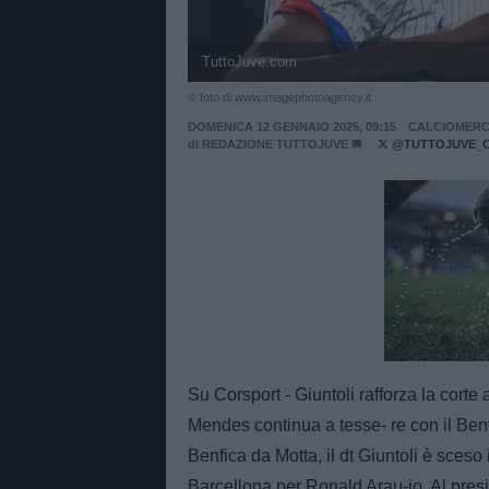
TuttoJuve.com
© foto di www.imagephotoagency.it
DOMENICA 12 GENNAIO 2025, 09:15
CALCIOMER
di
REDAZIONE TUTTOJUVE
@TUTTOJUVE_
Unmut
Su Corsport - Giuntoli rafforza la corte
Mendes continua a tesse- re con il Benf
Benfica da Motta, il dt Giuntoli è sces
Barcellona per Ronald Arau-jo. Al presi