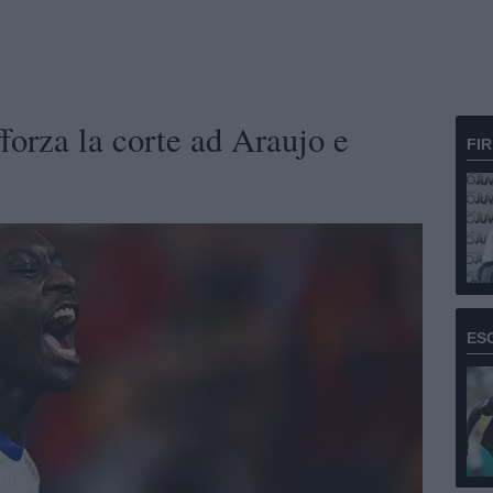
fforza la corte ad Araujo e
FI
ES