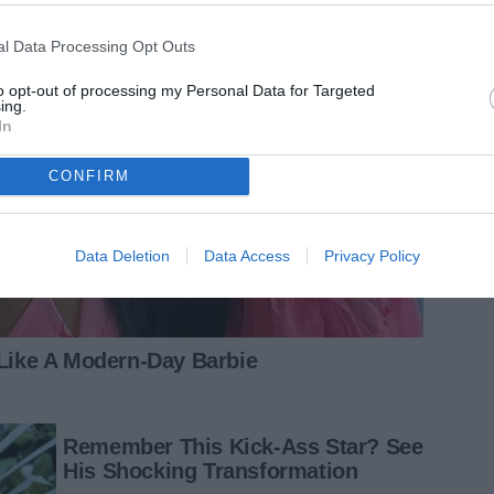
l Data Processing Opt Outs
to opt-out of processing my Personal Data for Targeted
ing.
In
CONFIRM
Data Deletion
Data Access
Privacy Policy