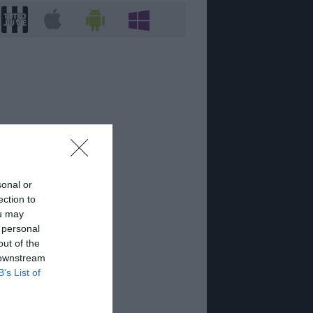
sonal or
ection to
ou may
 personal
out of the
 downstream
B’s List of