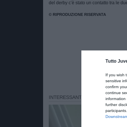
del derby c'è stato un contatto tra le d
Tutto Juv
If you wish 
sensitive in
confirm you
continue se
information 
further disc
participants
Downstream 