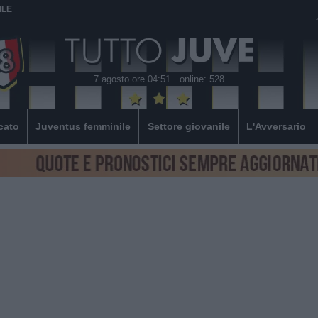
ILE
7 agosto ore 04:51
online: 528
cato
Juventus femminile
Settore giovanile
L'Avversario