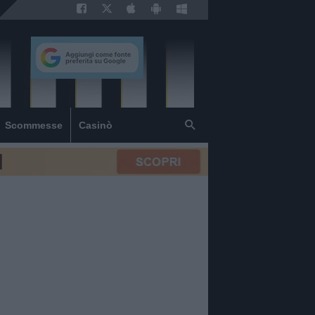
Scommesse
Casinò