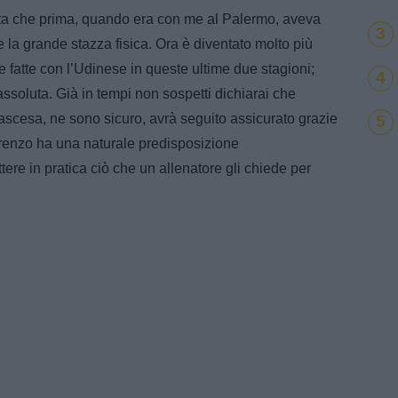
unta che prima, quando era con me al Palermo, aveva
3
te la grande stazza fisica. Ora è diventato molto più
te fatte con l’Udinese in queste ultime due stagioni;
4
assoluta. Già in tempi non sospetti dichiarai che
ascesa, ne sono sicuro, avrà seguito assicurato grazie
5
orenzo ha una naturale predisposizione
ere in pratica ciò che un allenatore gli chiede per