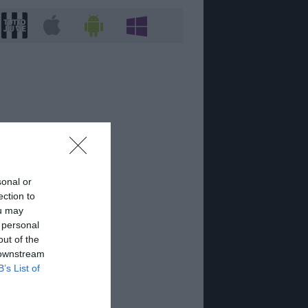
sonal or
ection to
ou may
 personal
out of the
 downstream
B’s List of