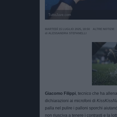
TuttoJuve.com
MARTEDÌ 15 LUGLIO 2025, 18:50
ALTRE NOTIZIE
di
ALESSANDRA STEFANELLI
Unmut
Giacomo Filippi
, tecnico che ha allen
dichiarazioni ai microfoni di
KissKissNa
palla nel pulire i palloni sporchi aiuta
non riusciva a tenere i contrasti e la 