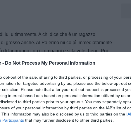
 di lui ultimamente. A chi dice che è un ragazzo
E di grosso anche. Al Palermo mi colpì immediatamente
à di far gruppo con i compagni e si fa voler bene. Poi
ssa prendere il sopravvento come a Lecce ma
e -
Do Not Process My Personal Information
a sul ragazzo: è una persona splendida. Coabitazione
lamente. La sua intelligenza tattica gli permette di
to opt-out of the sale, sharing to third parties, or processing of your per
formation for targeted advertising by us, please use the below opt-out s
ripeto, Antonio Conte è il numero uno in assoluto
r selection. Please note that after your opt-out request is processed y
iatori e dalla squadra in campo a seconda delle
eing interest-based ads based on personal information utilized by us or
disclosed to third parties prior to your opt-out. You may separately opt-
losure of your personal information by third parties on the IAB’s list of
. This information may also be disclosed by us to third parties on the
IA
Participants
that may further disclose it to other third parties.
nelli