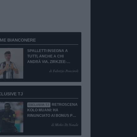
RME BIANCONERE
SPALLETTI INSEGNA A
TUTTI, ANCHE A CHI
ANDRÀ VIA. ZIRKZEE-
SUKUKI? SÌ, MA...
di Fabrizio Ponciroli
CLUSIVE TJ
RETROSCENA
ESCLUSIVA TJ
KOLO MUANI: HA
RINUNCIATO AI BONUS PUR
DI TORNARE ALLA
di Mirko Di Natale
JUVENTUS