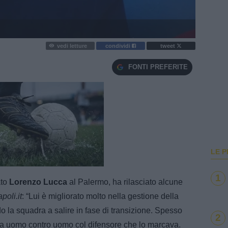
vedi letture
condividi
tweet
FONTI PREFERITE
LE P
e
Loaded
:
100.00%
1
ato
Lorenzo Lucca
al Palermo, ha rilasciato alcune
poli.it
: “Lui è migliorato molto nella gestione della
ndo la squadra a salire in fase di transizione. Spesso
2
lotta uomo contro uomo col difensore che lo marcava.