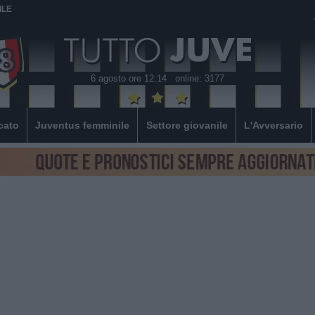
ILE
6 agosto ore 12:14
online: 3177
cato
Juventus femminile
Settore giovanile
L'Avversario