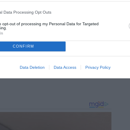
m, dove segue l’attualità della Juventus con notizie,
i dedicati al mondo bianconero. Collabora inoltre con
l Data Processing Opt Outs
to opt-out of processing my Personal Data for Targeted
ing.
In
CONFIRM
Data Deletion
Data Access
Privacy Policy