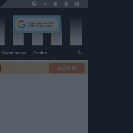
Scommesse
Casinò