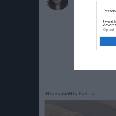
Giornalista di TuttoJuve.co
approfondimenti e contenut
Persona
TuttoMercatoWeb.com.
I want 
Advertis
Opted 