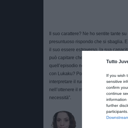
Il suo carattere? Ne ho sentite tante su
presuntuoso rispondo che si sbaglia. 
il suo essere estroverso, la sua capacit
può capitare chel’ego, ogni tanto, po
Tutto Juv
quell’episodio non mi fa cambiare ide
con Lukaku? Possono coesistere tranquil
If you wish 
sensitive in
interpretare il ruolo in più modi e poi 
confirm you
nell’ottenere il meglio dai singoli calc
continue se
necessità”.
information 
further disc
participants
AUTORE
Downstream 
Alessandra Stefa