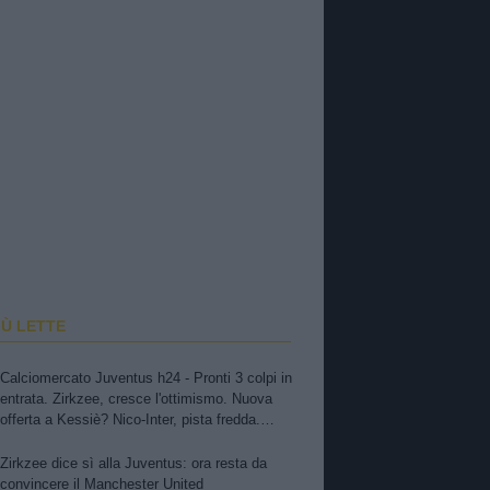
IÙ LETTE
Calciomercato Juventus h24 - Pronti 3 colpi in
entrata. Zirkzee, cresce l'ottimismo. Nuova
offerta a Kessiè? Nico-Inter, pista fredda.
Balerdi resta nei radar. Suzuki in pole, Vicario
il piano B. David in bilico
Zirkzee dice sì alla Juventus: ora resta da
convincere il Manchester United