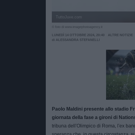
TuttoJuve.com
© foto di www.imagephotoagency.it
LUNEDÌ 14 OTTOBRE 2024, 20:40
ALTRE NOTIZIE
di
ALESSANDRA STEFANELLI
Unmut
Paolo Maldini presente allo stadio Friu
giornata della fase a gironi di Natio
tribuna dell'Olimpico di Roma, l'ex ban
speranza che, in questa circostanza, su