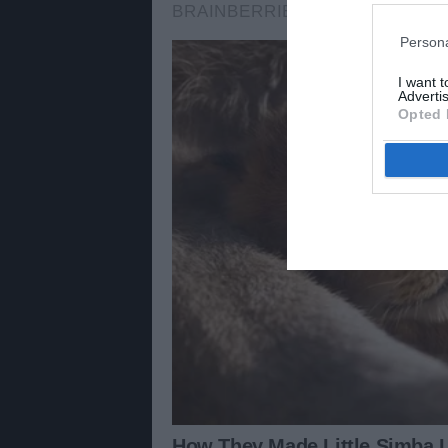
Persona
I want 
Advertis
Opted 