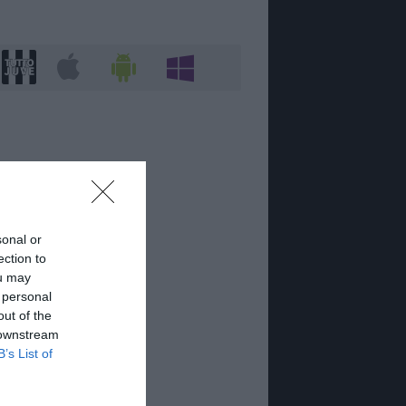
sonal or
ection to
ou may
 personal
out of the
 downstream
B’s List of