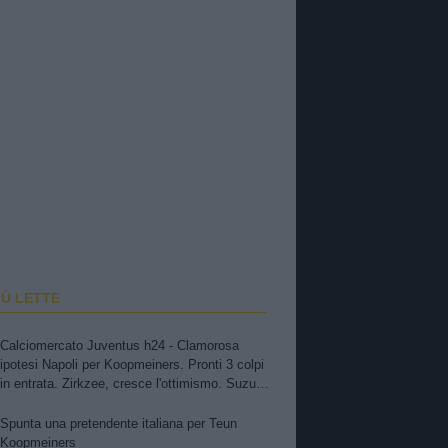
IÙ LETTE
Calciomercato Juventus h24 - Clamorosa
ipotesi Napoli per Koopmeiners. Pronti 3 colpi
in entrata. Zirkzee, cresce l'ottimismo. Suzuki,
oggi o domani attese novità. Nuova offerta a
Kessiè? Cambiaso, futuro incerto. Nico-Inter,
Spunta una pretendente italiana per Teun
pista fredda
Koopmeiners