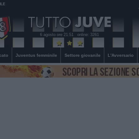
ILE
6 agosto ore 21:51
online: 3261
cato
Juventus femminile
Settore giovanile
L'Avversario