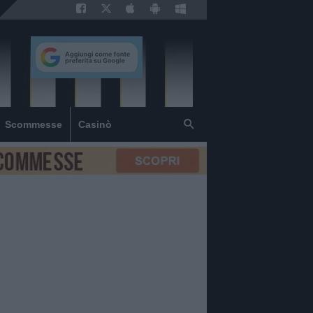
Scommesse
Casinò