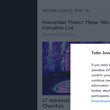
Tutto Juv
If you wish 
sensitive in
confirm you
continue se
information 
further disc
participants
Downstream 