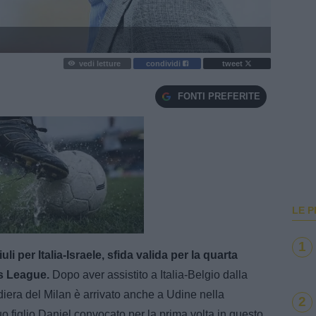
vedi letture
condividi
tweet
FONTI PREFERITE
LE P
e
Loaded
:
100.00%
1
li per Italia-Israele, sfida valida per la quarta
ns League.
Dopo aver assistito a Italia-Belgio dalla
diera del Milan è arrivato anche a Udine nella
2
o figlio Daniel convocato per la prima volta in questo