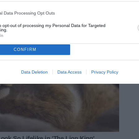
l Data Processing Opt Outs
to opt-out of processing my Personal Data for Targeted
ing.
In
CONFIRM
Data Deletion
Data Access
Privacy Policy