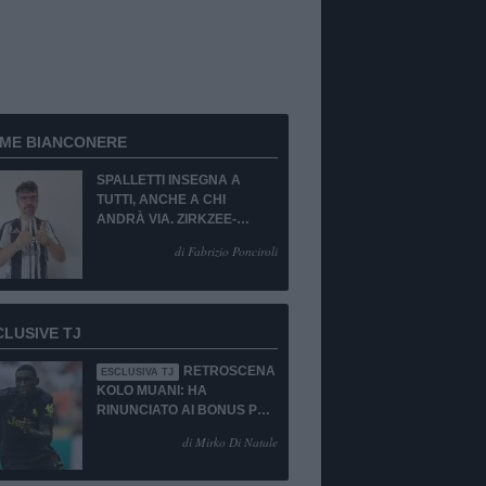
RME BIANCONERE
SPALLETTI INSEGNA A
TUTTI, ANCHE A CHI
ANDRÀ VIA. ZIRKZEE-
SUKUKI? SÌ, MA...
di Fabrizio Ponciroli
CLUSIVE TJ
RETROSCENA
ESCLUSIVA TJ
KOLO MUANI: HA
RINUNCIATO AI BONUS PUR
DI TORNARE ALLA
di Mirko Di Natale
JUVENTUS