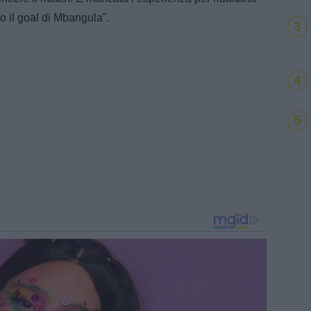
o il goal di Mbangula".
3
4
5