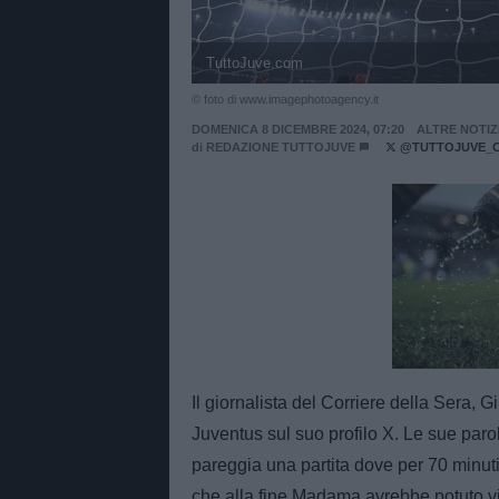
TuttoJuve.com
© foto di www.imagephotoagency.it
DOMENICA 8 DICEMBRE 2024, 07:20
ALTRE NOTIZ
di
REDAZIONE TUTTOJUVE
@TUTTOJUVE_
Unmut
Il giornalista del Corriere della Sera, 
Juventus sul suo profilo X. Le sue paro
pareggia una partita dove per 70 minuti 
che alla fine Madama avrebbe potuto vi