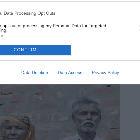
l Data Processing Opt Outs
to opt-out of processing my Personal Data for Targeted
ing.
In
CONFIRM
Data Deletion
Data Access
Privacy Policy