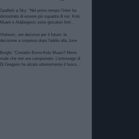
per Nico. PSG alza offerta per Suzuki.
Zhegrova non vuole partire. Sorloth sul
Spalletti a Sky: “Nel primo tempo l’Inter ha
mercato. Vlahovic, nuova pretendente
dimostrato di essere più squadra di noi. Kolo
Muani e Alajbegovic sono giocatori forti
però…”
Vlahovic, ore decisive per il futuro: la
decisione a sorpresa dopo l'addio alla Juve
Borghi: “Contatto Bovio-Kolo Muani? Meno
male che non era campionato. L’entourage di
Di Gregorio ha alzato ulteriormente il fuoco.
Perin meglio dell’ex Monza. Bene Kolo Muani
e Alajbegovic”