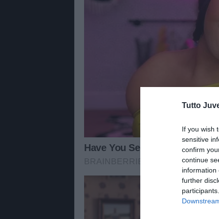
Tutto Juv
If you wish 
sensitive in
confirm you
continue se
information 
further disc
participants
Downstream 