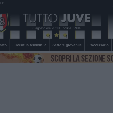
ILE
8 agosto ore 20:13
online: 2904
cato
Juventus femminile
Settore giovanile
L'Avversario