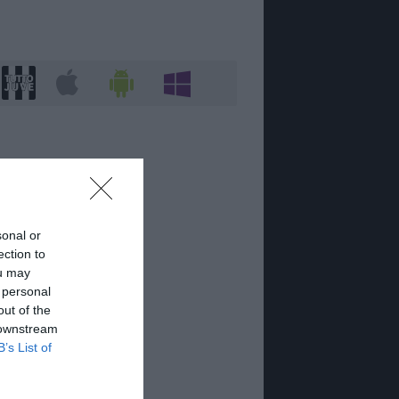
sonal or
ection to
ou may
 personal
out of the
 downstream
B’s List of