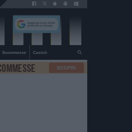
Scommesse
Casinò