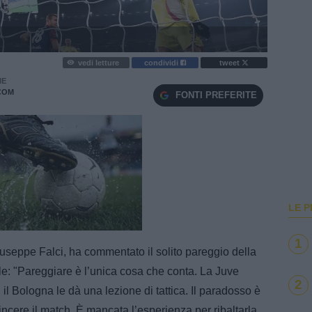
vedi letture
condividi
tweet
IE
COM
FONTI PREFERITE
LE P
e
Loaded
:
100.00%
1
Giuseppe Falci, ha commentato il solito pareggio della
le: "Pareggiare è l’unica cosa che conta. La Juve
2
il Bologna le dà una lezione di tattica. Il paradosso è
ncere il match. È mancata l’esperienza per ribaltarla