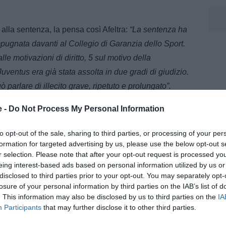
 alla sentenza, la pensa così Afeltra:
“La sentenza ha
pugnata davanti al Collegio di Garanzia dello Sport.
e motivazioni di diritto, 5 sul motivo della
uventus era già stata assolta in due gradi di giudizio.
 parlare di illecito grave, ripetuto e prolungato”.
e -
Do Not Process My Personal Information
to opt-out of the sale, sharing to third parties, or processing of your per
formation for targeted advertising by us, please use the below opt-out s
mpietro
r selection. Please note that after your opt-out request is processed y
eing interest-based ads based on personal information utilized by us or
m, editorialista e volto di Radio Bianconera, dove conduce “Fuori
disclosed to third parties prior to your opt-out. You may separately opt-
edicati all’attualità della Juventus e ai live delle partite
losure of your personal information by third parties on the IAB’s list of
dal 2007, nel corso della carriera ha lavorato tra carta stampata,
. This information may also be disclosed by us to third parties on the
IA
n diverse testate e realtà dell’informazione sportiva.
Participants
that may further disclose it to other third parties.