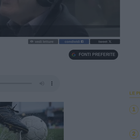
vedi letture
condividi
tweet
FONTI PREFERITE
LE P
1
2