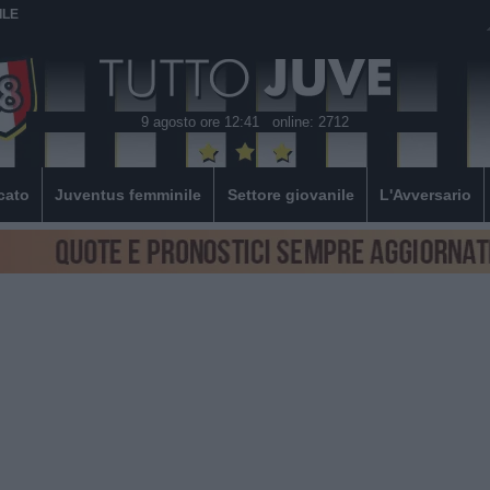
ILE
9 agosto ore 12:41
online: 2712
cato
Juventus femminile
Settore giovanile
L'Avversario