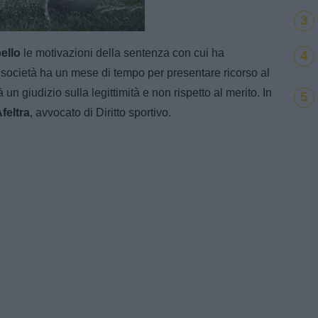
e
3
Loaded
:
100.00%
pello
le motivazioni della sentenza con cui ha
4
a società ha un mese di tempo per presentare ricorso al
à un giudizio sulla legittimità e non rispetto al merito. In
5
feltra
, avvocato di Diritto sportivo.