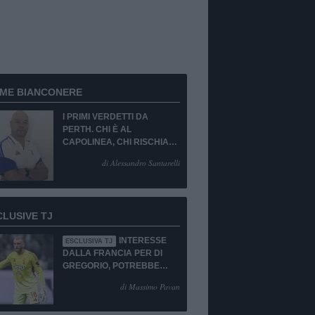
RME BIANCONERE
I PRIMI VERDETTI DA
PERTH. CHI È AL
CAPOLINEA, CHI RISCHIA
LA CESSIONE O LA
di Alessandro Santarelli
PANCHINA. PORTIERE
EMERGENZA TOTALE!
CLUSIVE TJ
INTERESSE
ESCLUSIVA TJ
DALLA FRANCIA PER DI
GREGORIO, POTREBBE
ESSERCI IL SI!
di Massimo Pavan