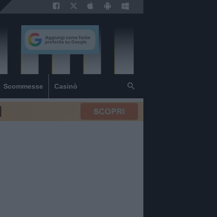
Scommesse
Casinò