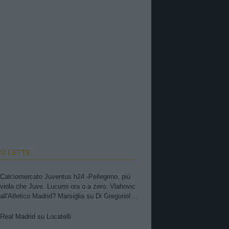
IÙ LETTE
Calciomercato Juventus h24 -Pellegrino, più
viola che Juve. Lucumi ora o a zero. Vlahovic
all'Atletico Madrid? Marsiglia su Di Gregorio!
Real su Locatelli. Intrigo Psg-Juve per il
portiere. Avanza Trubin
Real Madrid su Locatelli