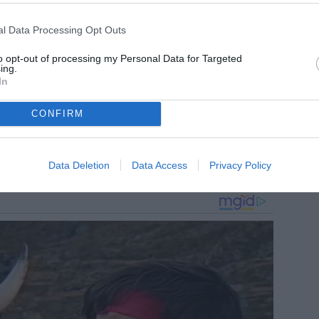
l Data Processing Opt Outs
to opt-out of processing my Personal Data for Targeted
ing.
In
CONFIRM
Data Deletion
Data Access
Privacy Policy