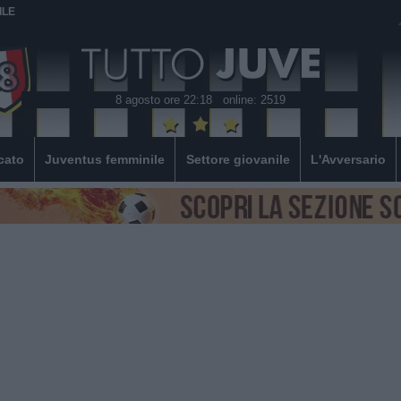
ILE
8 agosto ore 22:18
online: 2519
cato
Juventus femminile
Settore giovanile
L'Avversario