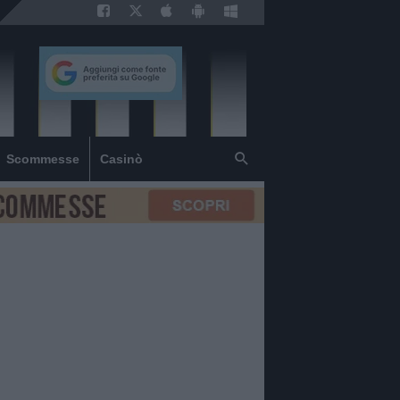
Scommesse
Casinò