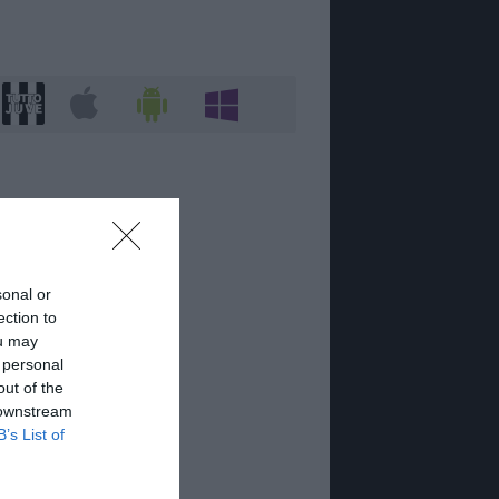
sonal or
ection to
ou may
 personal
out of the
 downstream
B’s List of