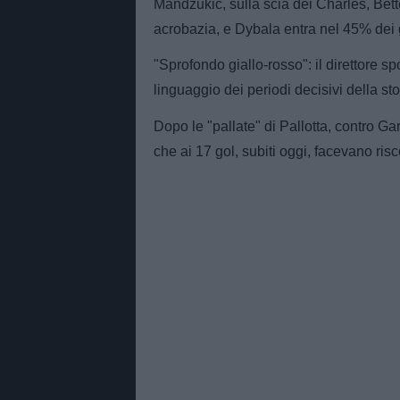
Mandzukic, sulla scia dei Charles, Bett
acrobazia, e Dybala entra nel 45% dei go
"Sprofondo giallo-rosso": il direttore sp
linguaggio dei periodi decisivi della s
Dopo le "pallate" di Pallotta, contro Ga
che ai 17 gol, subiti oggi, facevano risco