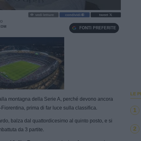
vedi letture
condividi
tweet
RO
COM
FONTI PREFERITE
e
Loaded
:
100.00%
LE P
a alla montagna della Serie A, perché devono ancora
iorentina, prima di far luce sulla classifica.
1
tardo, balza dal quattordicesimo al quinto posto, e si
2
mbattuta da 3 partite.