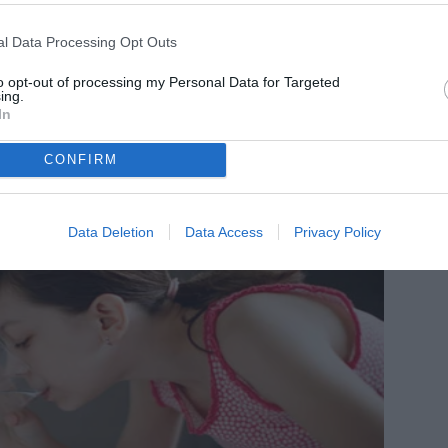
l Data Processing Opt Outs
to opt-out of processing my Personal Data for Targeted
ing.
In
CONFIRM
Data Deletion
Data Access
Privacy Policy