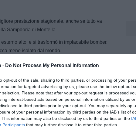
a migliore prestazione stagionale, anche se tutto va
ella Sampdoria di Montella.
sterno alto, e si trasformò in implacabile bomber,
Bacca meno isolato dal mondo.
noa, Juventus e Inter, approda alla seconda vittoria
e -
Do Not Process My Personal Information
a 814' uno squillo di Quagliarella.
to opt-out of the sale, sharing to third parties, or processing of your per
eno dell'Europa League, perde la metà delle partite
formation for targeted advertising by us, please use the below opt-out s
ti a 2 gol regolari annullati.
r selection. Please note that after your opt-out request is processed y
eing interest-based ads based on personal information utilized by us or
VA)
disclosed to third parties prior to your opt-out. You may separately opt-
losure of your personal information by third parties on the IAB’s list of
. This information may also be disclosed by us to third parties on the
IA
Participants
that may further disclose it to other third parties.