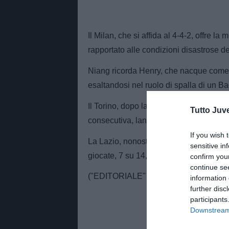
Il Milan, che si affida al 4-4-2, offre l
rapportato alle condizioni disastrose d
Niang ricorda Henry, che nacque come e
esaltandosi nel ruolo di spalla di un 
Il Torino, dopo la sorte avversa con Ge
Tutto Juv
consecutiva, lancia Belotti, e aspetta d
If you wish 
La Lazio, nonostante lo squarcio di ser
sensitive in
giocate, 7 su 14, e Tare si ribella, davan
confirm you
continue se
("EDITORIALE" PER RADIO SPORTI
information 
further disc
participants
Downstream 