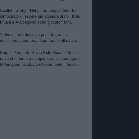
per Nico. PSG alza offerta per Suzuki.
Zhegrova non vuole partire. Sorloth sul
Spalletti a Sky: “Nel primo tempo l’Inter ha
mercato. Vlahovic, nuova pretendente
dimostrato di essere più squadra di noi. Kolo
Muani e Alajbegovic sono giocatori forti
però…”
Vlahovic, ore decisive per il futuro: la
decisione a sorpresa dopo l'addio alla Juve
Borghi: “Contatto Bovio-Kolo Muani? Meno
male che non era campionato. L’entourage di
Di Gregorio ha alzato ulteriormente il fuoco.
Perin meglio dell’ex Monza. Bene Kolo Muani
e Alajbegovic”