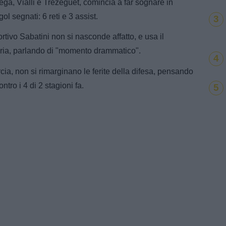
ega, Vialli e Trezeguet, comincia a far sognare in
l segnati: 6 reti e 3 assist.
3
ortivo Sabatini non si nasconde affatto, e usa il
toria, parlando di "momento drammatico".
4
rcia, non si rimarginano le ferite della difesa, pensando
ntro i 4 di 2 stagioni fa.
5