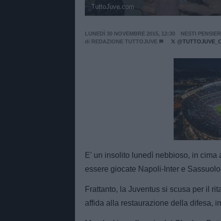
TuttoJuve.com
LUNEDÌ 30 NOVEMBRE 2015, 12:30
NESTI PENSIE
di
REDAZIONE TUTTOJUVE
@TUTTOJUVE_
Unmut
E' un insolito lunedì nebbioso, in cim
essere giocate Napoli-Inter e Sassuolo-F
Frattanto, la Juventus si scusa per il ri
affida alla restaurazione della difesa, i