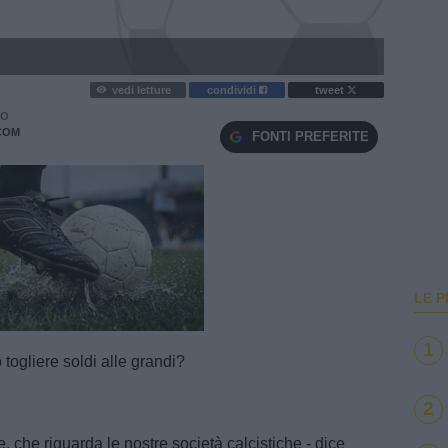
vedi letture
condividi
tweet
RO
COM
FONTI PREFERITE
LE P
e
Loaded
:
100.00%
1
togliere soldi alle grandi?
2
che riguarda le nostre società calcistiche - dice