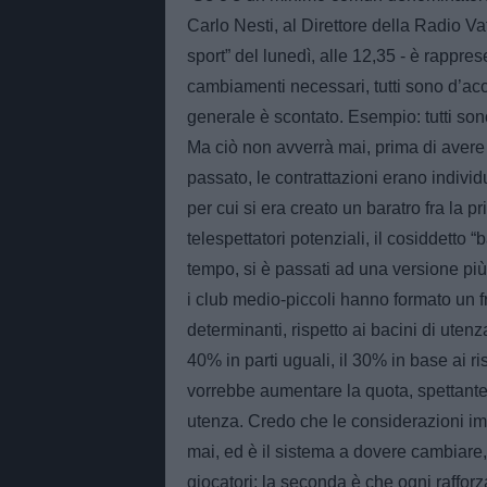
Carlo Nesti, al Direttore della Radio Va
sport” del lunedì, alle 12,35 - è rappres
cambiamenti necessari, tutti sono d’acco
generale è scontato. Esempio: tutti son
Ma ciò non avverrà mai, prima di avere st
passato, le contrattazioni erano individu
per cui si era creato un baratro fra la pr
telespettatori potenziali, il cosiddetto “b
tempo, si è passati ad una versione più
i club medio-piccoli hanno formato un fro
determinanti, rispetto ai bacini di utenza
40% in parti uguali, il 30% in base ai ris
vorrebbe aumentare la quota, spettante a
utenza. Credo che le considerazioni imp
mai, ed è il sistema a dovere cambiare,
giocatori; la seconda è che ogni raffor