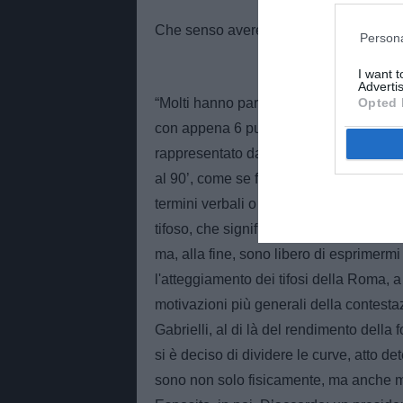
Che senso avere fischiato la Roma, qu
Persona
I want 
Advertis
Opted 
“Molti hanno parlato di 2 record negativi,
con appena 6 punti all'attivo, e con ben
rappresentato dal fatto che 30 mila pe
al 90’, come se fosse stata eliminata. 
termini verbali o vocali. Ci si domanda,
tifoso, che significa poi coerenza sentim
ma, alla fine, sono libero di esprimer
l'atteggiamento dei tifosi della Roma, 
motivazioni più generali della contestazi
Gabrielli, al di là del rendimento dell
si è deciso di dividere le curve, atto dete
sono non solo fisicamente, ma anche m