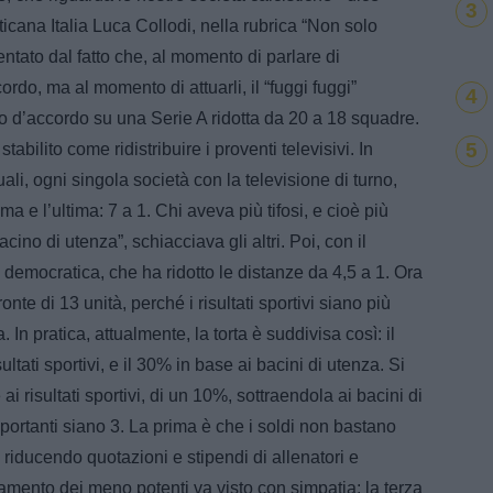
3
ticana Italia Luca Collodi, nella rubrica “Non solo
entato dal fatto che, al momento di parlare di
rdo, ma al momento di attuarli, il “fuggi fuggi”
4
o d’accordo su una Serie A ridotta da 20 a 18 squadre.
5
abilito come ridistribuire i proventi televisivi. In
ali, ogni singola società con la televisione di turno,
ima e l’ultima: 7 a 1. Chi aveva più tifosi, e cioè più
acino di utenza”, schiacciava gli altri. Poi, con il
 democratica, che ha ridotto le distanze da 4,5 a 1. Ora
nte di 13 unità, perché i risultati sportivi siano più
. In pratica, attualmente, la torta è suddivisa così: il
ultati sportivi, e il 30% in base ai bacini di utenza. Si
i risultati sportivi, di un 10%, sottraendola ai bacini di
ortanti siano 3. La prima è che i soldi non bastano
 riducendo quotazioni e stipendi di allenatori e
zamento dei meno potenti va visto con simpatia; la terza