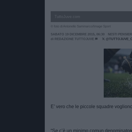
TuttoJuve.com
© foto di Antonello Sammarco/Image Sport
SABATO 19 DICEMBRE 2015, 06:30
NESTI PENSIE
di
REDAZIONE TUTTOJUVE
@TUTTOJUVE_
Unmut
E’ vero che le piccole squadre vogliono 
“Se c’è un minimo comun denominatore, 