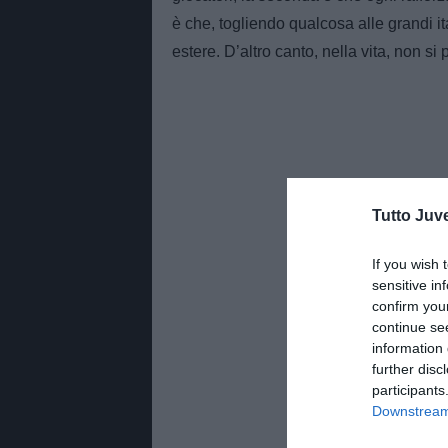
è che, togliendo qualcosa alle grandi it
estere. D’altro canto, nella vita, non s
Tutto Juv
If you wish 
sensitive in
confirm you
continue se
information 
further disc
participants
Downstream 