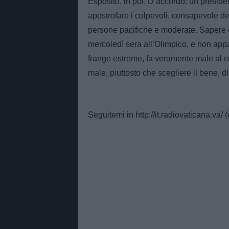
Esposito, in poi. D’accordo: un presiden
apostrofare i colpevoli, consapevole del 
persone pacifiche e moderate. Sapere c
mercoledì sera all’Olimpico, e non appa
frange estreme, fa veramente male al cuo
male, piuttosto che scegliere il bene, d
Seguitemi in http://it.radiovaticana.va