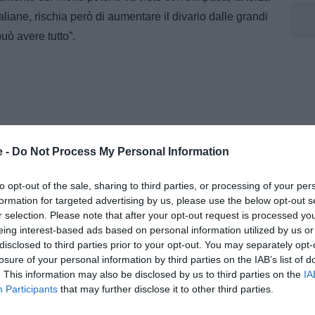
aliane, rischia però di aumentare il divario dalle grandi
i può avere tutto”.
e -
Do Not Process My Personal Information
to opt-out of the sale, sharing to third parties, or processing of your per
formation for targeted advertising by us, please use the below opt-out s
r selection. Please note that after your opt-out request is processed y
eing interest-based ads based on personal information utilized by us or
disclosed to third parties prior to your opt-out. You may separately opt-
losure of your personal information by third parties on the IAB’s list of
. This information may also be disclosed by us to third parties on the
IA
Participants
that may further disclose it to other third parties.