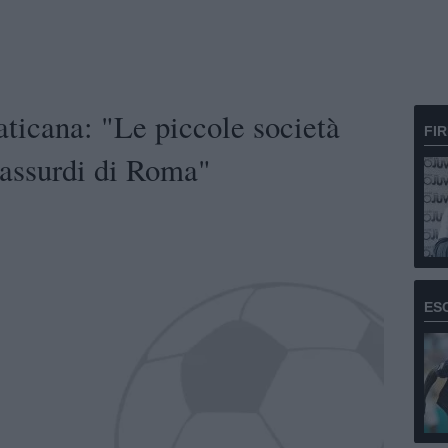
aticana: "Le piccole società
FI
i assurdi di Roma"
ES