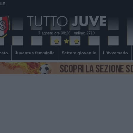
ILE
7 agosto ore 08:28
online: 2710
cato
Juventus femminile
Settore giovanile
L'Avversario