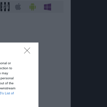
sonal or
ection to
ou may
 personal
out of the
 downstream
B’s List of