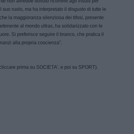
te non avrebbe dovuto ricorrere agli insulti per
suo ruolo, ma ha interpretato il disgusto di tutte le
he la maggioranza silenziosa dei tifosi, presente
rtenente al mondo ultras, ha solidarizzato con le
re. Si preferisce seguire il branco, che pratica il
inanzi alla propria coscienza”.
/ (cliccare prima su SOCIETA’, e poi su SPORT).