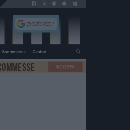
Scommesse
Casinò