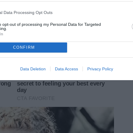
l Data Processing Opt Outs
to opt-out of processing my Personal Data for Targeted
ing.
In
CONFIRM
Data Deletion
Data Access
Privacy Policy