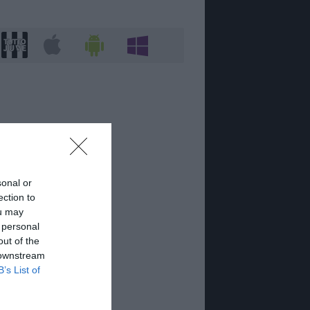
sonal or
ection to
ou may
 personal
out of the
 downstream
B’s List of