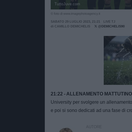
TuttoJuve.com
© foto di www.imagephotoagency.it
SABATO 29 LUGLIO 2023, 21:21
LIVE TJ
di
CAMILLO DEMICHELIS
@DEMICHELIS90
Unmut
21:22 - ALLENAMENTO MATTUTINO
University per svolgere un allenamento m
e poi si sono dedicati ad una fase di cro
AUTORE