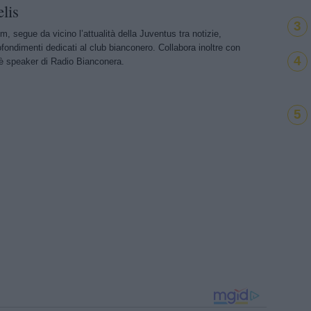
lis
3
m, segue da vicino l’attualità della Juventus tra notizie,
ondimenti dedicati al club bianconero. Collabora inoltre con
4
 speaker di Radio Bianconera.
5