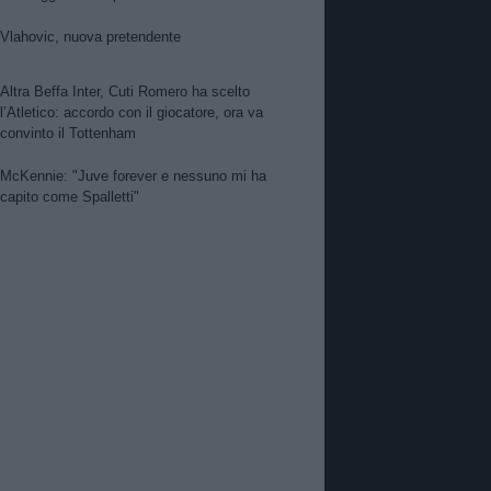
per Suzuki. Pellegrino, concorrenza viola.
Zhegrova non vuole partire. Sorloth sul
Vlahovic, nuova pretendente
mercato. Vlahovic, nuova pretendente
Altra Beffa Inter, Cuti Romero ha scelto
l’Atletico: accordo con il giocatore, ora va
convinto il Tottenham
McKennie: "Juve forever e nessuno mi ha
capito come Spalletti"