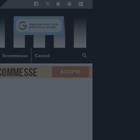
Scommesse
Casinò