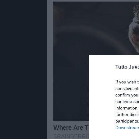
Tutto Juv
If you wish 
sensitive in
confirm you
continue se
information 
further disc
participants
Downstream 