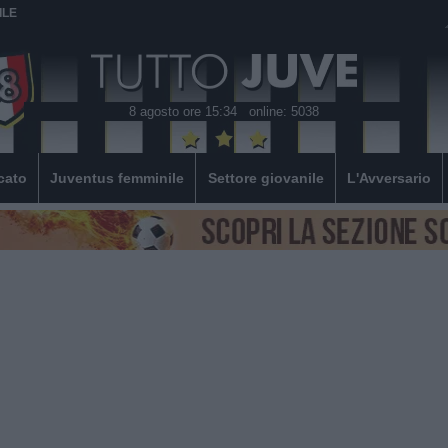
ILE
8 agosto ore 15:34
online: 5038
cato
Juventus femminile
Settore giovanile
L'Avversario