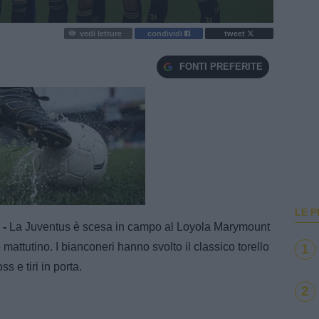
vedi letture
condividi
tweet
FONTI PREFERITE
e
Loaded
:
100.00%
LE P
 -
La Juventus è scesa in campo al Loyola Marymount
attutino. I bianconeri hanno svolto il classico torello
1
ss e tiri in porta.
2