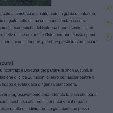
Loaded
:
100.00%
3
cato alla ricerca di un difensore in grado di rinforzare
 più seguite nelle ultime settimane sembra essersi
4
ichieste economiche del Bologna hanno spinto il club
re nelle ultime ore anche l’Inter avrebbe mosso i primi
5
 a Jhon Lucumí, dunque, potrebbe presto trasformarsi in
Lucumí
incontrato il Bologna per parlare di Jhon Lucumí. Il
azione di circa 28 milioni di euro per lasciar partire il
a troppo elevata dalla dirigenza bianconera.
aver progressivamente abbandonato la pista che porta
oni anche su altri profili per rinforzare il reparto
fatti, è quella di individuare un giocatore che possa