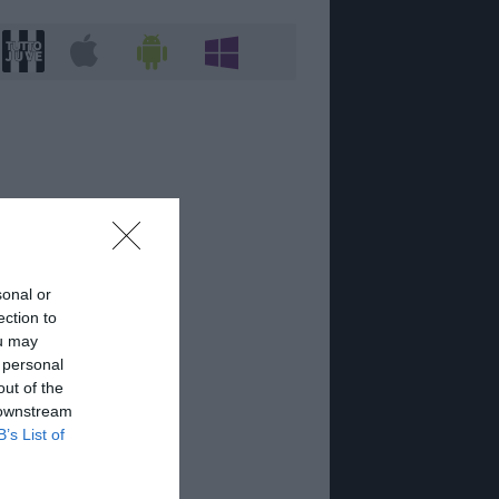
sonal or
ection to
ou may
 personal
out of the
 downstream
B’s List of