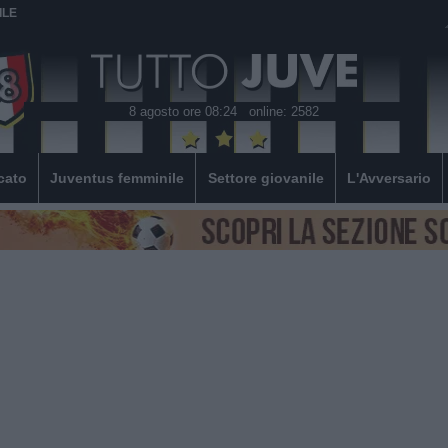
ILE
8 agosto ore 08:24
online: 2582
cato
Juventus femminile
Settore giovanile
L'Avversario