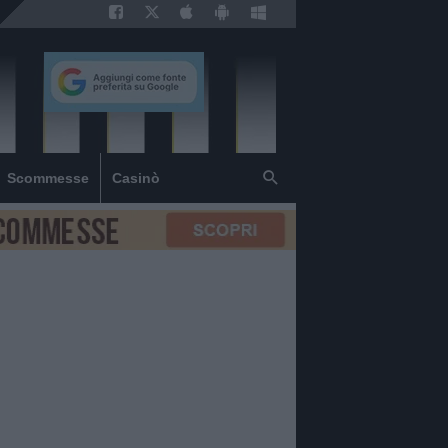
Scommesse
Casinò