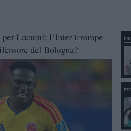
o per Lucumí: l’Inter irrompe
FI
difensore del Bologna?
ES