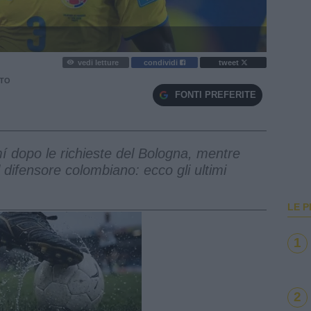
vedi letture
condividi
tweet
TO
FONTI PREFERITE
í dopo le richieste del Bologna, mentre
al difensore colombiano: ecco gli ultimi
LE P
1
2
e