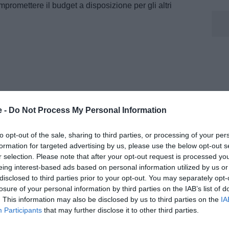
mpromettere il budget a disposizione per gli altri
e -
Do Not Process My Personal Information
to opt-out of the sale, sharing to third parties, or processing of your per
formation for targeted advertising by us, please use the below opt-out s
r selection. Please note that after your opt-out request is processed y
eing interest-based ads based on personal information utilized by us or
disclosed to third parties prior to your opt-out. You may separately opt-
losure of your personal information by third parties on the IAB’s list of
errotti del tutto, ma al momento le distanze tra
. This information may also be disclosed by us to third parties on the
IA
Participants
that may further disclose it to other third parties.
nificative. Senza un abbassamento delle pretese
ifficile immaginare una riapertura concreta della