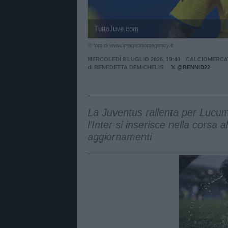
TuttoJuve.com
© foto di www.imagephotoagency.it
MERCOLEDÌ 8 LUGLIO 2026, 19:40
CALCIOMERCA
di
BENEDETTA DEMICHELIS
@BENNID22
La Juventus rallenta per Lucum
l’Inter si inserisce nella corsa 
aggiornamenti
Unmut