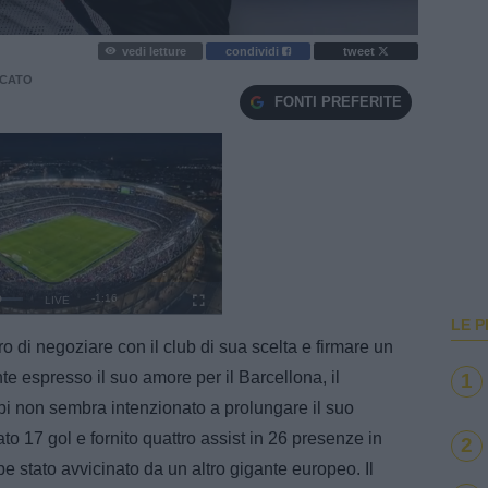
vedi letture
condividi
tweet
CATO
FONTI PREFERITE
e
Loaded
:
100.00%
LE P
ro di negoziare con il club di sua scelta e firmare un
e espresso il suo amore per il Barcellona, il
1
pi non sembra intenzionato a prolungare il suo
o 17 gol e fornito quattro assist in 26 presenze in
2
be stato avvicinato da un altro gigante europeo. Il