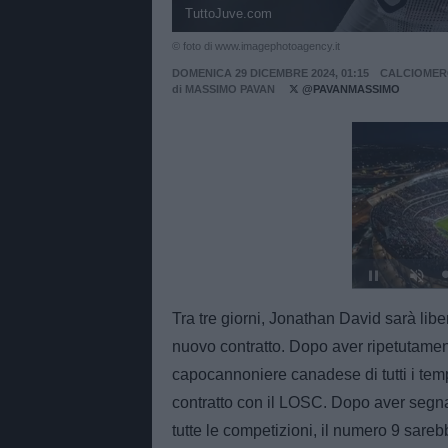
TuttoJuve.com
© foto di www.imagephotoagency.it
DOMENICA 29 DICEMBRE 2024, 01:15
CALCIOMER
di
MASSIMO PAVAN
@PAVANMASSIMO
Unmut
Tra tre giorni, Jonathan David sarà libe
nuovo contratto. Dopo aver ripetutament
capocannoniere canadese di tutti i tem
contratto con il LOSC. Dopo aver segnat
tutte le competizioni, il numero 9 sareb