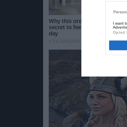
Persona
I want 
Advertis
Opted 