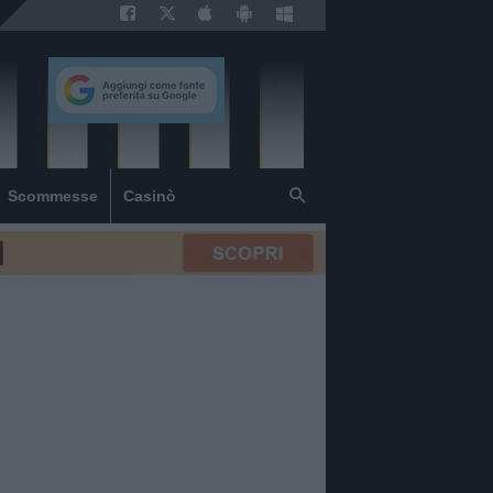
Scommesse
Casinò