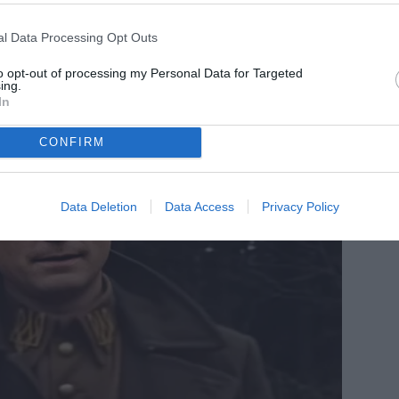
l Data Processing Opt Outs
to opt-out of processing my Personal Data for Targeted
ing.
In
CONFIRM
Data Deletion
Data Access
Privacy Policy