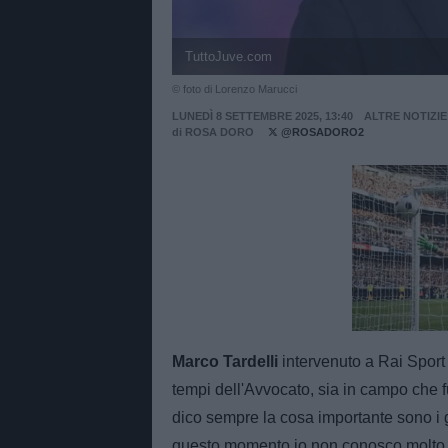
TuttoJuve.com
© foto di Lorenzo Marucci
LUNEDÌ 8 SETTEMBRE 2025, 13:40
ALTRE NOTIZIE
di
ROSA DORO
@ROSADORO2
Unmut
Marco Tardelli
intervenuto a Rai Sport 
tempi dell'Avvocato, sia in campo che f
dico sempre la cosa importante sono i 
questo momento io non conosco molto 