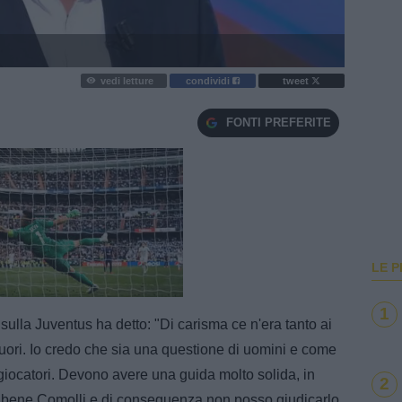
vedi letture
condividi
tweet
FONTI PREFERITE
LE P
e
Loaded
:
100.00%
1
sulla Juventus ha detto: "Di carisma ce n'era tanto ai
uori. Io credo che sia una questione di uomini e come
giocatori. Devono avere una guida molto solida, in
2
bene Comolli e di conseguenza non posso giudicarlo,