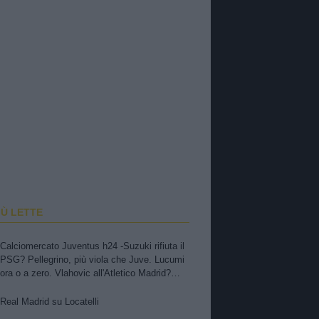
IÙ LETTE
Calciomercato Juventus h24 -Suzuki rifiuta il
PSG? Pellegrino, più viola che Juve. Lucumi
ora o a zero. Vlahovic all'Atletico Madrid?
Marsiglia su Di Gregorio! Real su Locatelli
Real Madrid su Locatelli