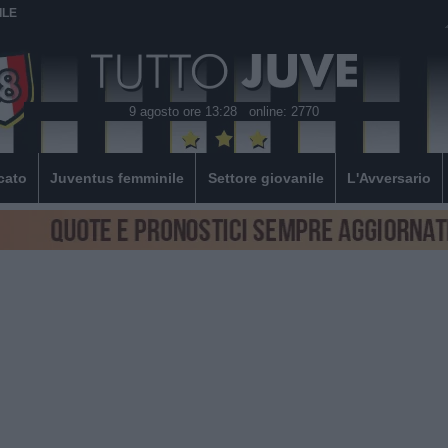
ILE
9 agosto ore 13:28
online: 2770
cato
Juventus femminile
Settore giovanile
L'Avversario