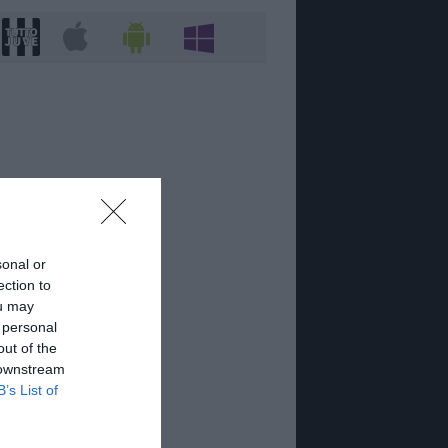
sonal or
ection to
ou may
 personal
out of the
 downstream
B’s List of