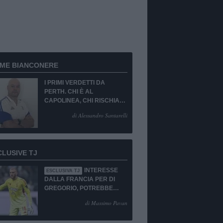
RME BIANCONERE
I PRIMI VERDETTI DA
PERTH. CHI È AL
CAPOLINEA, CHI RISCHIA
LA CESSIONE O LA
di Alessandro Santarelli
PANCHINA. PORTIERE
EMERGENZA TOTALE!
CLUSIVE TJ
INTERESSE
ESCLUSIVA TJ
DALLA FRANCIA PER DI
GREGORIO, POTREBBE
ESSERCI IL SI!
di Massimo Pavan