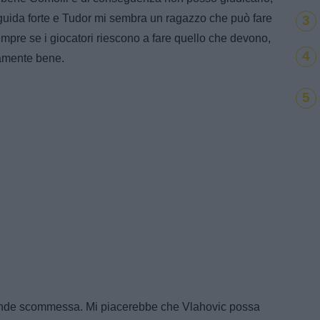
uida forte e Tudor mi sembra un ragazzo che può fare
3
pre se i giocatori riescono a fare quello che devono,
4
ramente bene.
5
nde scommessa. Mi piacerebbe che Vlahovic possa