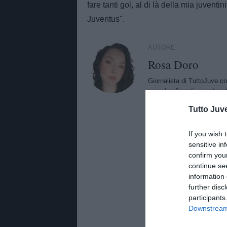
fare tanti gol, al di là della mia juven
Juventus".
AUTORE
Rosa Doro
Giornalista di TuttoJuve.co
approfondimenti e contenut
Tutto Juv
ROSADORO2
If you wish 
sensitive in
confirm you
continue se
information 
further disc
participants
Downstream 