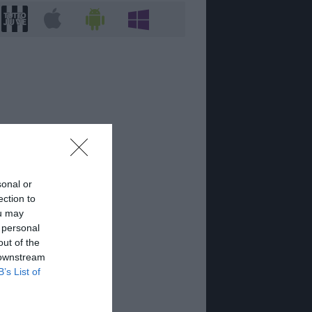
sonal or
ection to
ou may
 personal
out of the
 downstream
B’s List of