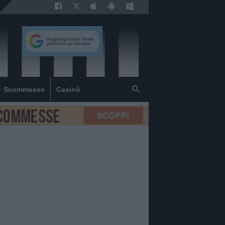
Scommesse
Casinò