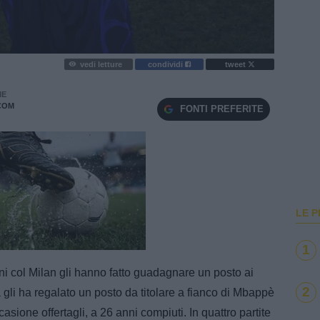
vedi letture
condividi
tweet
IE
COM
FONTI PREFERITE
LE P
e
Loaded
:
1
100.00%
 col Milan gli hanno fatto guadagnare un posto ai
2
 gli ha regalato un posto da titolare a fianco di Mbappè
asione offertagli, a 26 anni compiuti. In quattro partite