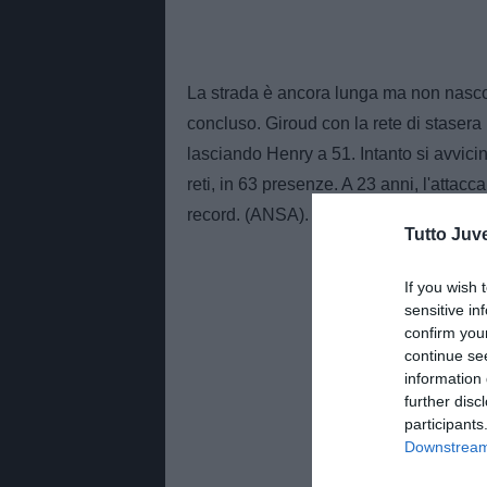
La strada è ancora lunga ma non nasco
concluso. Giroud con la rete di stasera
lasciando Henry a 51. Intanto si avvici
reti, in 63 presenze. A 23 anni, l'attac
record. (ANSA).
Tutto Juv
If you wish 
sensitive in
confirm you
continue se
information 
further disc
participants
Downstream 