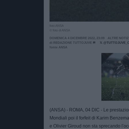
foto ANSA
© foto di ANSA
DOMENICA 4 DICEMBRE 2022, 23:09
ALTRE NOTIZ
di
REDAZIONE TUTTOJUVE
@TUTTOJUVE_
fonte ANSA
Unmut
(ANSA) - ROMA, 04 DIC - Le prestazioni
Mondiali poi il forfeit di Karim Benzema
e Olivier Giroud non sta sprecando l'occ