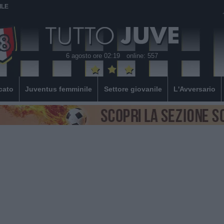
ILE
6 agosto ore 02:19
online: 557
cato
Juventus femminile
Settore giovanile
L'Avversario