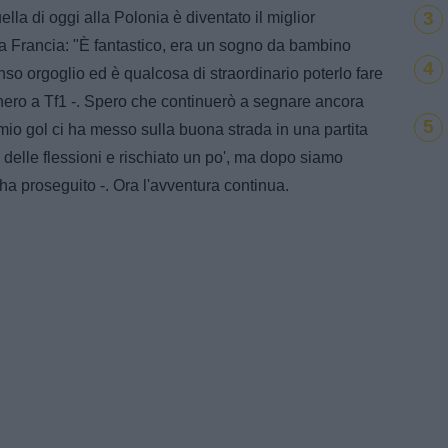
3
ella di oggi alla Polonia è diventato il miglior
a Francia: "È fantastico, era un sogno da bambino
4
so orgoglio ed è qualcosa di straordinario poterlo fare
onero a Tf1 -. Spero che continuerò a segnare ancora
5
l mio gol ci ha messo sulla buona strada in una partita
delle flessioni e rischiato un po', ma dopo siamo
- ha proseguito -. Ora l'avventura continua.