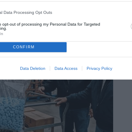
l Data Processing Opt Outs
to opt-out of processing my Personal Data for Targeted
ing.
In
CONFIRM
Data Deletion
Data Access
Privacy Policy