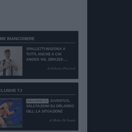
RME BIANCONERE
SPALLETTI INSEGNA A
TUTTI, ANCHE A CHI
ANDRÀ VIA. ZIRKZEE-
SUKUKI? SÌ, MA...
di Fabrizio Ponciroli
CLUSIVE TJ
JUVENTUS,
ESCLUSIVA TJ
VALUTAZIONI SU ORLANDO
GILL: LA SITUAZIONE
di Mirko Di Natale