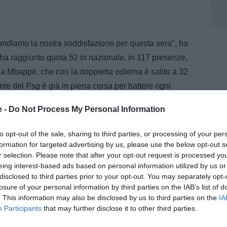
ndiamo la nostra soddisfazione per questa sera", ha
 ha raggiunto quota 52 in nazionale, in 117 presenze,
na Mbappè, che con la doppietta odierna è salito a 32
cante del Psg è già in piena corsa per battere ogni
e -
Do Not Process My Personal Information
to opt-out of the sale, sharing to third parties, or processing of your per
formation for targeted advertising by us, please use the below opt-out s
r selection. Please note that after your opt-out request is processed y
eing interest-based ads based on personal information utilized by us or
disclosed to third parties prior to your opt-out. You may separately opt-
losure of your personal information by third parties on the IAB’s list of
. This information may also be disclosed by us to third parties on the
IA
Participants
that may further disclose it to other third parties.