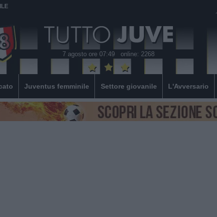
ILE
7 agosto ore 07:49
online: 2268
cato
Juventus femminile
Settore giovanile
L'Avversario