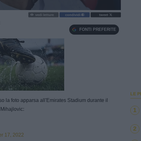
vedi letture
condividi
tweet
E
FONTI PREFERITE
e
Loaded
:
100.00%
LE P
so la foto apparsa all'Emirates Stadium durante il
 Mihajlovic:
1
2
r 17, 2022