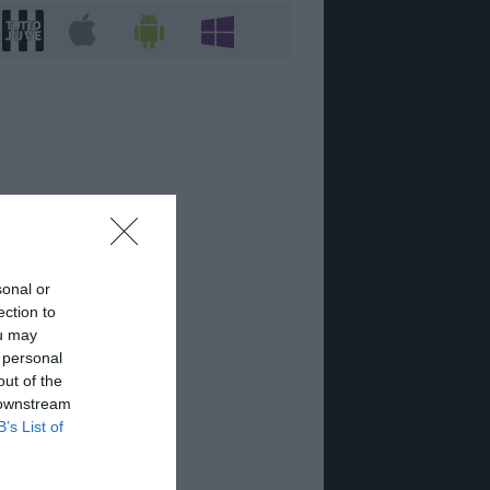
sonal or
ection to
ou may
 personal
out of the
 downstream
B’s List of