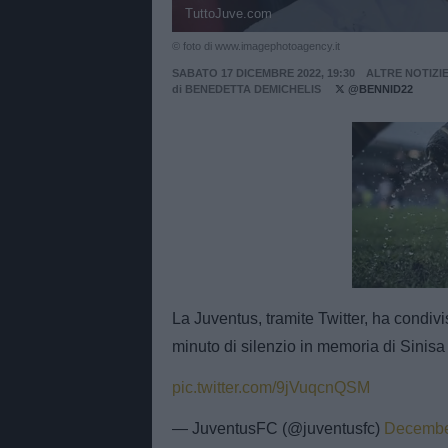
TuttoJuve.com
© foto di www.imagephotoagency.it
SABATO 17 DICEMBRE 2022, 19:30
ALTRE NOTIZI
di
BENEDETTA DEMICHELIS
@BENNID22
Unmut
La Juventus, tramite Twitter, ha condivi
minuto di silenzio in memoria di Sinisa
pic.twitter.com/9jVuqcnQSM
— JuventusFC (@juventusfc)
Decembe