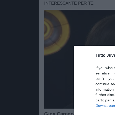
Tutto Juv
If you wish 
sensitive in
confirm you
continue se
information 
further disc
participants
Downstream 