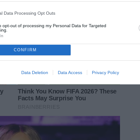
l Data Processing Opt Outs
to opt-out of processing my Personal Data for Targeted
ing.
In
CONFIRM
Data Deletion
Data Access
Privacy Policy