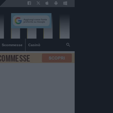
Scommesse
Casinò