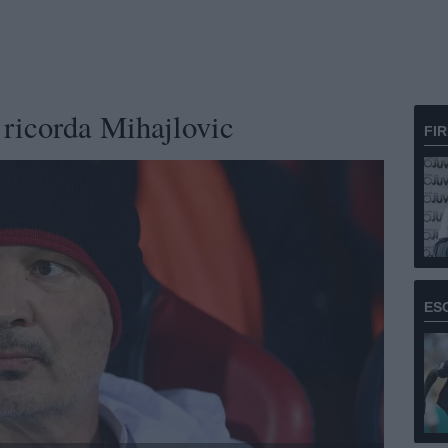
 ricorda Mihajlovic
FI
ES