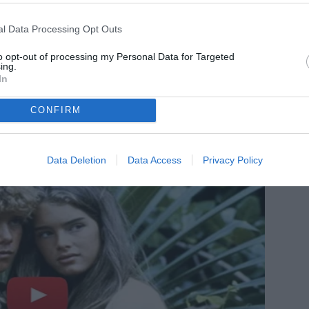
l Data Processing Opt Outs
to opt-out of processing my Personal Data for Targeted
ing.
In
CONFIRM
Data Deletion
Data Access
Privacy Policy