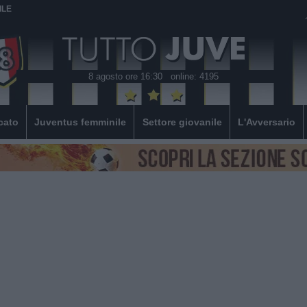
ILE
8 agosto ore 16:30
online: 4195
cato
Juventus femminile
Settore giovanile
L'Avversario