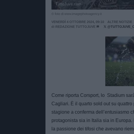
TuttoJuve.com
© foto di www.imagephotoagency.it
VENERDÌ 4 OTTOBRE 2024, 09:10
ALTRE NOTIZIE
di
REDAZIONE TUTTOJUVE
@TUTTOJUVE_
Unmut
Come riporta Corsport, lo Stadium sarà
Cagliari. È il quarto sold out su quattro
stagione a conferma dell’entusiasmo c
protagonista sia in Italia sia in Europa.
la passione dei tifosi che avevano rie