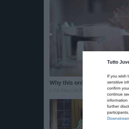
Tutto Juv
If you wish 
sensitive in
confirm you
continue se
information 
further disc
participants
Downstream 