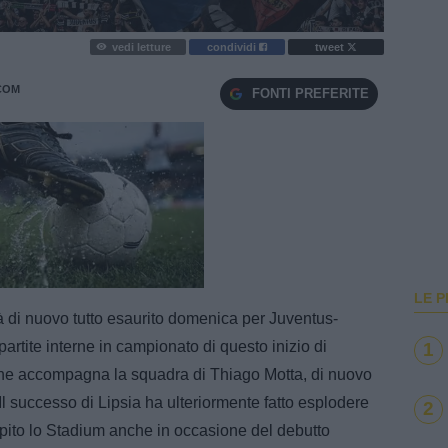
vedi letture
condividi
tweet
COM
FONTI PREFERITE
e
Loaded
:
100.00%
LE P
 di nuovo tutto esaurito domenica per Juventus-
 partite interne in campionato di questo inizio di
1
he accompagna la squadra di Thiago Motta, di nuovo
 Il successo di Lipsia ha ulteriormente fatto esplodere
2
mpito lo Stadium anche in occasione del debutto