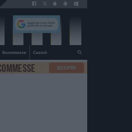
Scommesse
Casinò