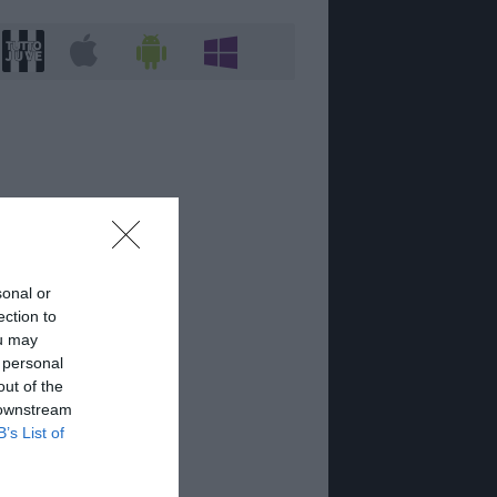
sonal or
ection to
ou may
 personal
out of the
 downstream
B’s List of