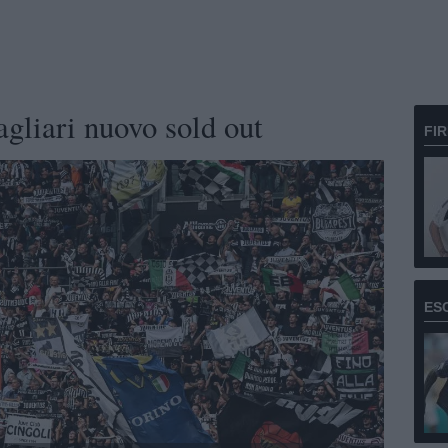
agliari nuovo sold out
FI
ES