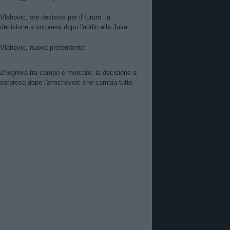
per Suzuki. Pellegrino, concorrenza viola.
Zhegrova non vuole partire. Sorloth sul
Vlahovic, ore decisive per il futuro: la
mercato. Vlahovic, nuova pretendente
decisione a sorpresa dopo l'addio alla Juve
Vlahovic, nuova pretendente
Zhegrova tra campo e mercato: la decisione a
sorpresa dopo l'amichevole che cambia tutto