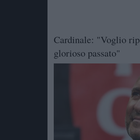
Cardinale: "Voglio rip
glorioso passato"