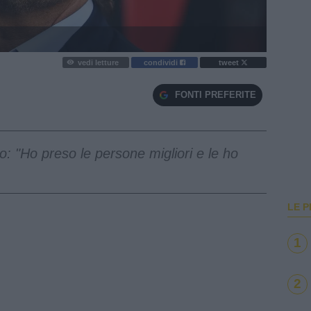
vedi letture
condividi
tweet
FONTI PREFERITE
ro: "Ho preso le persone migliori e le ho
LE P
1
2