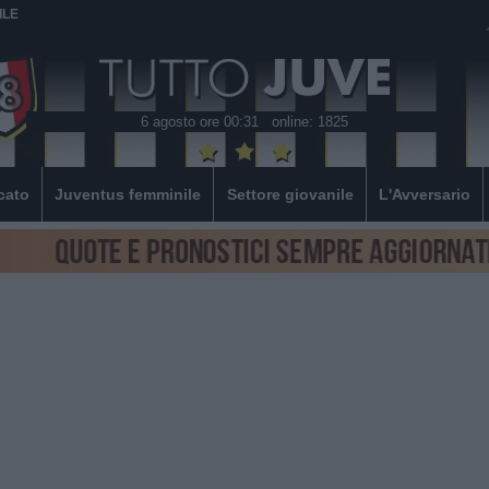
ILE
6 agosto ore 00:31
online: 1825
cato
Juventus femminile
Settore giovanile
L'Avversario