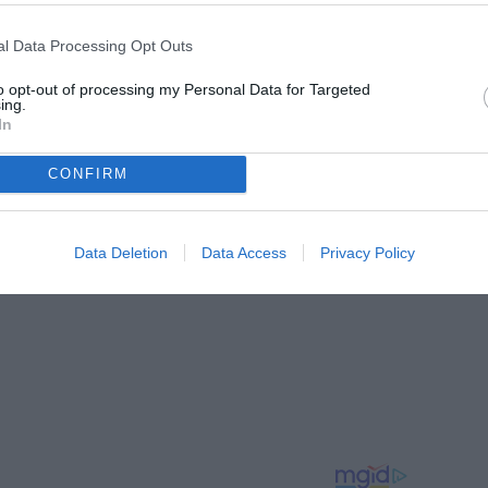
chia
l Data Processing Opt Outs
m e collaboratore di Tuttosport, dove segue l’attualità della
to opt-out of processing my Personal Data for Targeted
ing.
ofondimenti e contenuti dedicati al mondo bianconero.
In
CONFIRM
Data Deletion
Data Access
Privacy Policy