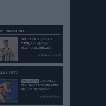
RME BIANCONERE
SPALLETTI INSEGNA A
TUTTI, ANCHE A CHI
ANDRÀ VIA. ZIRKZEE-
SUKUKI? SÌ, MA...
di Fabrizio Ponciroli
CLUSIVE TJ
JUVENTUS,
ESCLUSIVA TJ
VALUTAZIONI SU ORLANDO
GILL: LA SITUAZIONE
di Mirko Di Natale