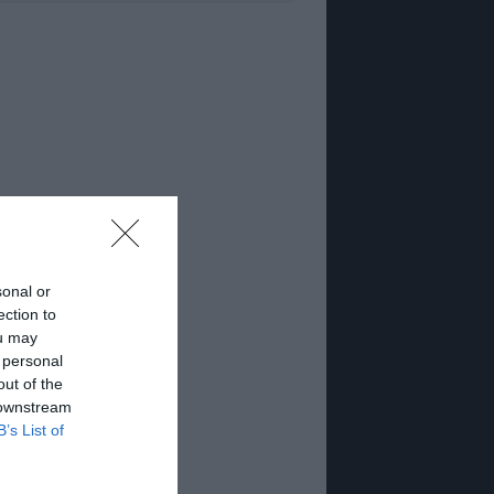
sonal or
ection to
ou may
 personal
out of the
 downstream
B’s List of