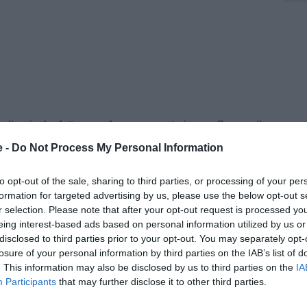
inarie, ho fatto uno sforzo per costruire e rafforzare il
 e la parte tecnica. Voglio riportare l'Ac Milan a quello
e -
Do Not Process My Personal Information
 questo è importante per tutti – ha precisato Cardinale
to opt-out of the sale, sharing to third parties, or processing of your per
on perdere. Questo deve essere il nostro stile, voglio
formation for targeted advertising by us, please use the below opt-out s
lo da guardare. Voglio creare una nuova cultura: stop
r selection. Please note that after your opt-out request is processed y
m e abbiamo lavorato insieme per arrivare a questo
eing interest-based ads based on personal information utilized by us or
disclosed to third parties prior to your opt-out. You may separately opt-
la nuova organizzazione calcistica. Ho preso le
losure of your personal information by third parties on the IAB’s list of
erno del Milan. Faremo sì che le azioni possano parlare
. This information may also be disclosed by us to third parties on the
IA
Participants
that may further disclose it to other third parties.