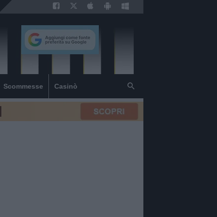
Scommesse
Casinò