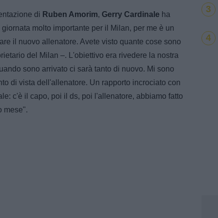
3
entazione di
Ruben Amorim
,
Gerry Cardinale
ha
 giornata molto importante per il Milan, per me è un
4
are il nuovo allenatore. Avete visto quante cose sono
ietario del Milan –. L'obiettivo era rivedere la nostra
uando sono arrivato ci sarà tanto di nuovo. Mi sono
nto di vista dell'allenatore. Un rapporto incrociato con
e: c'è il capo, poi il ds, poi l'allenatore, abbiamo fatto
lo mese".