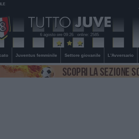
ILE
6 agosto ore 09:26
online: 2585
cato
Juventus femminile
Settore giovanile
L'Avversario