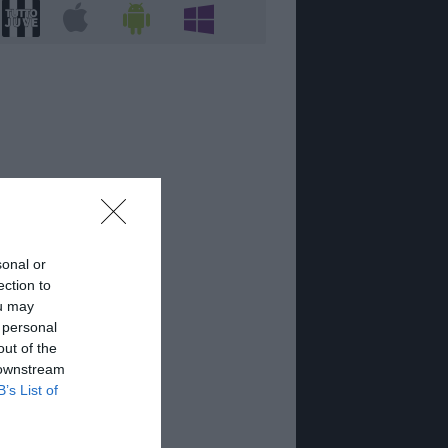
sonal or
ection to
ou may
 personal
out of the
 downstream
B’s List of