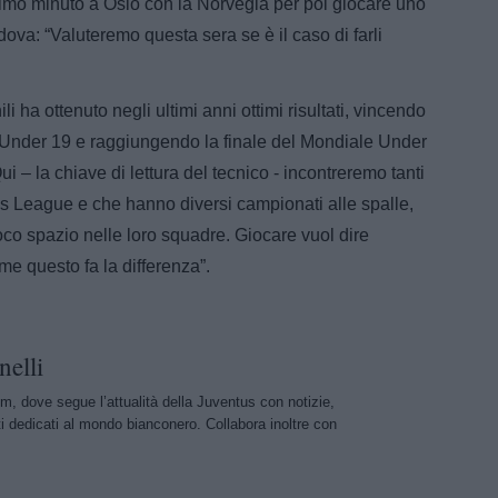
rimo minuto a Oslo con la Norvegia per poi giocare uno
ova: “Valuteremo questa sera se è il caso di farli
li ha ottenuto negli ultimi anni ottimi risultati, vincendo
’Under 19 e raggiungendo la finale del Mondiale Under
Qui – la chiave di lettura del tecnico - incontreremo tanti
s League e che hanno diversi campionati alle spalle,
oco spazio nelle loro squadre. Giocare vuol dire
me questo fa la differenza”.
nelli
m, dove segue l’attualità della Juventus con notizie,
i dedicati al mondo bianconero. Collabora inoltre con