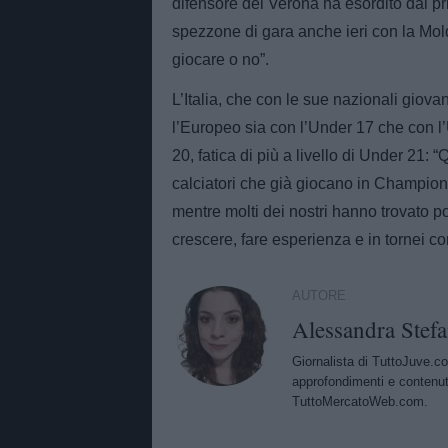
difensore del Verona ha esordito dal p
spezzone di gara anche ieri con la Mold
giocare o no”.
L’Italia, che con le sue nazionali giovani
l’Europeo sia con l’Under 17 che con l
20, fatica di più a livello di Under 21: “
calciatori che già giocano in Champion
mentre molti dei nostri hanno trovato p
crescere, fare esperienza e in tornei co
AUTORE
Alessandra Stefa
Giornalista di TuttoJuve.co
approfondimenti e contenut
TuttoMercatoWeb.com.