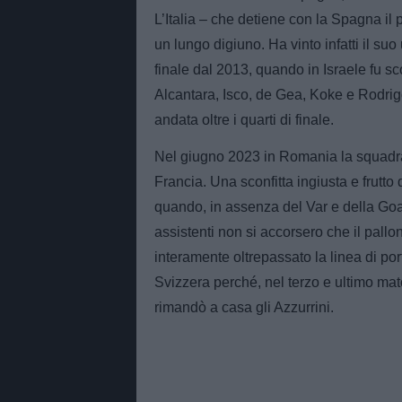
L’Italia – che detiene con la Spagna il p
un lungo digiuno. Ha vinto infatti il s
finale dal 2013, quando in Israele fu sc
Alcantara, Isco, de Gea, Koke e Rodrig
andata oltre i quarti di finale.
Nel giugno 2023 in Romania la squadra d
Francia. Una sconfitta ingiusta e frutto
quando, in assenza del Var e della Goa
assistenti non si accorsero che il pall
interamente oltrepassato la linea di po
Svizzera perché, nel terzo e ultimo mat
rimandò a casa gli Azzurrini.