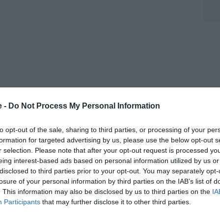
e -
Do Not Process My Personal Information
io più fortunato, consapevole di quanto sia importante
to opt-out of the sale, sharing to third parties, or processing of your per
 qualificazione già in tasca: “Siamo pronti – le parole
formation for targeted advertising by us, please use the below opt-out s
amo da diversi giorni di ritiro dove abbiamo lavorato
r selection. Please note that after your opt-out request is processed y
 da quattro la prima partita è fondamentale”.
eing interest-based ads based on personal information utilized by us or
disclosed to third parties prior to your opt-out. You may separately opt-
tabile che il discorso vada a quanto accaduto in
losure of your personal information by third parties on the IAB’s list of
. This information may also be disclosed by us to third parties on the
IA
n la Norvegia: “Mi dispiace molto per mister Spalletti,
Participants
that may further disclose it to other third parties.
umani importanti e con cui in questi due anni ho avuto