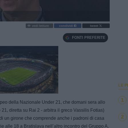
vedi letture
condividi
tweet
FONTI PREFERITE
LE P
e
Loaded
:
100.00%
1
opeo della Nazionale Under 21, che domani sera allo
21, diretta su Rai 2 - arbitra il greco Vassilis Fotias)
2
 di un girone che comprende anche i padroni di casa
e alle 18 a Bratislava nell’altro incontro del Gruppo A.