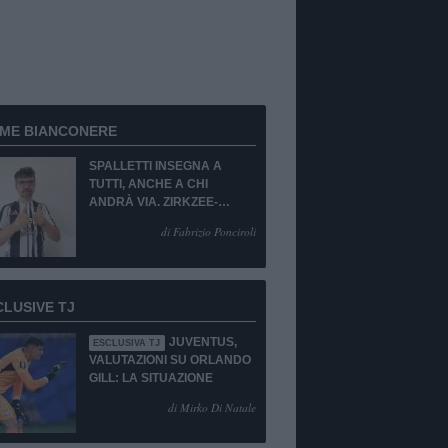
RME BIANCONERE
SPALLETTI INSEGNA A
TUTTI, ANCHE A CHI
ANDRÀ VIA. ZIRKZEE-
SUKUKI? SÌ, MA...
di Fabrizio Ponciroli
CLUSIVE TJ
JUVENTUS,
ESCLUSIVA TJ
VALUTAZIONI SU ORLANDO
GILL: LA SITUAZIONE
di Mirko Di Natale