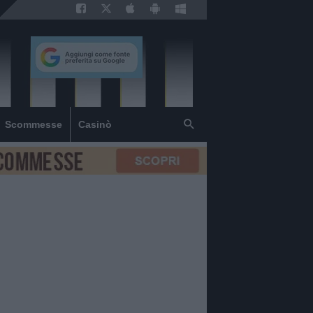
Scommesse
Casinò