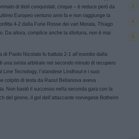
3
rimato di titoli conquistati, cinque – è reduce però da
uo ultimo Europeo ventuno anni fa e non raggiunge la
4
onfitta 4-2 dalla Furie Rosse dei vari Morata, Thiago
o. Da allora, complice anche la sfortuna, non è mai
5
i Paolo Nicolato fu battuta 2-1 all’esordio dalla
 di una svista arbitrale nel secondo minuto di recupero
l Line Tecnology, l’olandese Lindhout e i suoi
one colpito di testa da Raoul Bellanova aveva
rta. Non bastò il successo nella seconda gara con la
ch del girone, il gol dell’attaccante norvegese Botheim